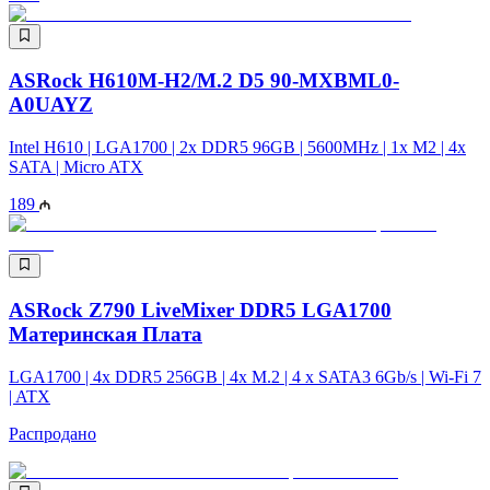
ASRock H610M-H2/M.2 D5 90-MXBML0-
A0UAYZ
Intel H610 | LGA1700 | 2x DDR5 96GB | 5600MHz | 1x M2 | 4x
SATA | Micro ATX
189
ASRock Z790 LiveMixer DDR5 LGA1700
Материнская Плата
LGA1700 | 4x DDR5 256GB | 4x M.2 | 4 x SATA3 6Gb/s | Wi-Fi 7
| ATX
Распродано