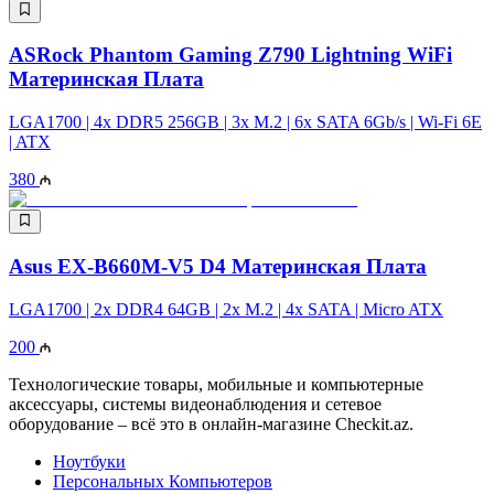
ASRock Phantom Gaming Z790 Lightning WiFi
Материнская Плата
LGA1700 | 4x DDR5 256GB | 3x M.2 | 6x SATA 6Gb/s | Wi-Fi 6E
| ATX
380
Asus EX-B660M-V5 D4 Материнская Плата
LGA1700​​​​​​​ | 2x DDR4 64GB | 2x M.2 | 4x SATA | Micro ATX
200
Технологические товары, мобильные и компьютерные
аксессуары, системы видеонаблюдения и сетевое
оборудование – всё это в онлайн-магазине Checkit.az.
Ноутбуки
Персональных Компьютеров