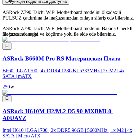
Функция поделиться доступна
ASRock Z790 Taichi WiFi Motherboard modelini ölkədaxili
PULSUZ çatdırılma ilə mağazamızdan onlayn sifariş edə bilərsiniz.
ASRock Z790 Taichi WiFi Motherboard modelini Bakıda CheckIt
mağazasında nəğd və köçürmə yolu ilə əldə edə bilərsiniz.
Похожие товары
ASRock B660M Pro RS Материнская Плата
B660 | LGA1700 | 4x DDR4 128GB | 5333MHz | 2x M2 | 4x
SATA | mATX
250
ASRock H610M-H2/M.2 D5 90-MXBML0-
A0UAYZ
Intel H610 | LGA1700 | 2x DDR5 96GB | 5600MHz | 1x M2 | 4x
SATA | Micro ATX