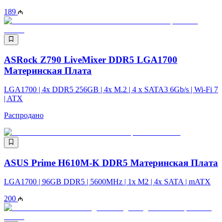
189
ASRock Z790 LiveMixer DDR5 LGA1700
Материнская Плата
LGA1700 | 4x DDR5 256GB | 4x M.2 | 4 x SATA3 6Gb/s | Wi-Fi 7
| ATX
Распродано
ASUS Prime H610M-K DDR5 Материнская Плата
LGA1700 | 96GB DDR5 | 5600MHz | 1x M2 | 4x SATA | mATX
200