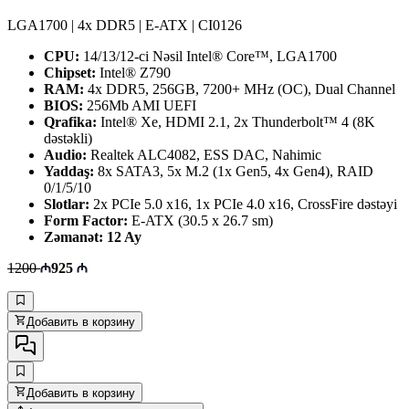
LGA1700 | 4x DDR5 | E-ATX | CI0126
CPU:
14/13/12-ci Nəsil Intel® Core™, LGA1700
Chipset:
Intel® Z790
RAM:
4x DDR5, 256GB, 7200+ MHz (OC), Dual Channel
BIOS:
256Mb AMI UEFI
Qrafika:
Intel® Xe, HDMI 2.1, 2x Thunderbolt™ 4 (8K
dəstəkli)
Audio:
Realtek ALC4082, ESS DAC, Nahimic
Yaddaş:
8x SATA3, 5x M.2 (1x Gen5, 4x Gen4), RAID
0/1/5/10
Slotlar:
2x PCIe 5.0 x16, 1x PCIe 4.0 x16, CrossFire dəstəyi
Form Factor:
E-ATX (30.5 x 26.7 sm)
Zəmanət: 12 Ay
1200
925
Добавить в корзину
Добавить в корзину