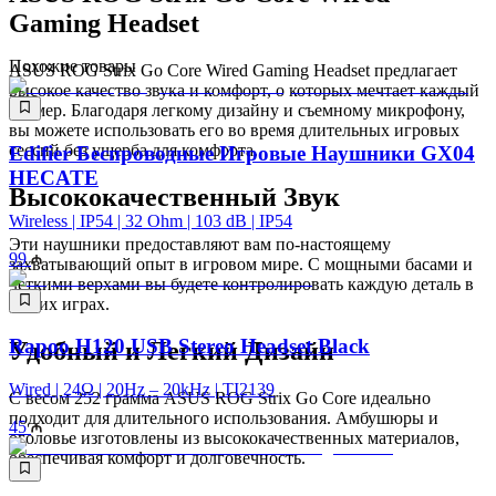
Gaming Headset
Похожие товары
ASUS ROG Strix Go Core Wired Gaming Headset предлагает
высокое качество звука и комфорт, о которых мечтает каждый
геймер. Благодаря легкому дизайну и съемному микрофону,
вы можете использовать его во время длительных игровых
сессий без ущерба для комфорта.
Edifier Беспроводные Игровые Наушники GX04
HECATE
Высококачественный Звук
Wireless | IP54 | 32 Ohm | 103 dB | IP54
Эти наушники предоставляют вам по-настоящему
99
захватывающий опыт в игровом мире. С мощными басами и
четкими верхами вы будете контролировать каждую деталь в
ваших играх.
Rapoo H120 USB Stereo Headset Black
Удобный и Легкий Дизайн
Wired | 24Ω | 20Hz – 20kHz | TI2139
С весом 252 грамма ASUS ROG Strix Go Core идеально
подходит для длительного использования. Амбушюры и
45
оголовье изготовлены из высококачественных материалов,
обеспечивая комфорт и долговечность.