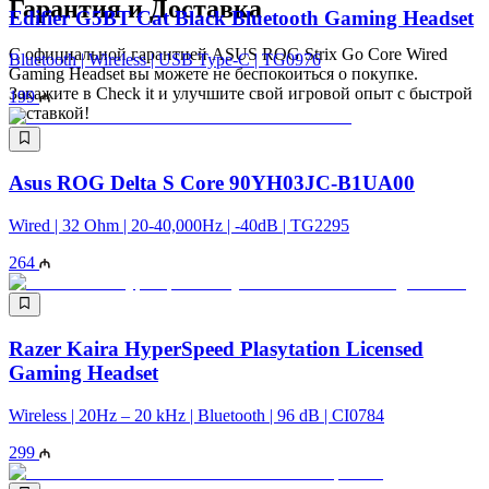
Гарантия и Доставка
Edifier G5BT Cat Black Bluetooth Gaming Headset
С официальной гарантией ASUS ROG Strix Go Core Wired
Bluetooth | Wireless | USB Type-C | TG0976
Gaming Headset вы можете не беспокоиться о покупке.
Закажите в Check it и улучшите свой игровой опыт с быстрой
199
доставкой!
Asus ROG Delta S Core 90YH03JC-B1UA00
Wired | 32 Ohm | 20-40,000Hz | -40dB | TG2295
264
Razer Kaira HyperSpeed Plasytation Licensed
Gaming Headset
Wireless | 20Hz – 20 kHz | Bluetooth | 96 dB | CI0784
299