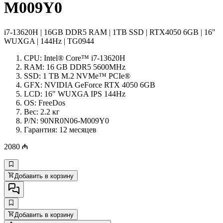
M009Y0
i7-13620H | 16GB DDR5 RAM | 1TB SSD | RTX4050 6GB | 16"
WUXGA | 144Hz | TG0944
CPU: Intel® Core™ i7-13620H
RAM: 16 GB DDR5 5600MHz
SSD: 1 TB M.2 NVMe™ PCIe®
GFX: NVIDIA GeForce RTX 4050 6GB
LCD: 16" WUXGA IPS 144Hz
OS: FreeDos
Вес: 2.2 кг
P/N: 90NR0N06-M009Y0
Гарантия: 12 месяцев
2080
Добавить в корзину
Добавить в корзину