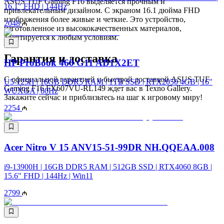
ASUS TUF Gaming F16 выделяется прочным и
16.1" FHD | 144Hz
привлекательным дизайном. С экраном 16.1 дюйма FHD
изображения более живые и четкие. Это устройство,
2048
изготовленное из высококачественных материалов,
адаптируется к любым условиям.
Гарантия и доставка
HP ProBook 460 G11 AD1X2ET
С официальной гарантией и быстрой доставкой ASUS TUF
U5-125H | 16GB DDR5 RAM | 1TB SSD | RTX2050 4GB | 16"
Gaming F16 FX607VU-RL149 ждет вас в Texno Gallery.
WUXGA | 60Hz
Закажите сейчас и приблизьтесь на шаг к игровому миру!
2254
Acer Nitro V 15 ANV15-51-99DR NH.QQEAA.008
i9-13900H | 16GB DDR5 RAM | 512GB SSD | RTX4060 8GB |
15.6" FHD | 144Hz | Win11
2799