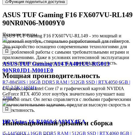
Функция поделиться доступна
ASUS TUF Gaming F16 FX607VU-RL149
90NR0N06-M009Y0
Похожие товары
ASUS TUF Gaming F16 FX607VU-RL149 - это мощный и
надежный ноутбук, специально разработанный для геймеров.
Это устройство оснащено современными технологиями для
беспроблемной работы с самыми требовательными играми и
приложениями. Даже в условиях интенсивной эксплуатации
оно сохраняет свою надежность и производительность.
ASUS TUF Gaming A14 FA401UU-RG013
90NR0JD1-M001E0
Мощная производительность
R7-8845HS | 16GB DDR5 RAM | 512GB SSD | RTX4050 6GB |
14" 2.5K | 165Hz
С процессором Intel Core i7 и графической картой NVIDIA
GeForce RTX 4050 этот ноутбук значительно улучшает ваш
2288
игровой опыт. Он легко справляется с любыми графическими
и вычислительными задачами, предлагая высокую скорость и
эффективность.
HP Victus 16-R1060ci A9MX4EA
Инновационный дизайн и сборка
i5-14450HX | 16GB DDR5 RAM | 512GB SSD | RTX4060 8GB |