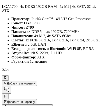
LGA1700 | 4x DDR5 192GB RAM | 4x M2 | 4x SATA 6Gb/s |
ATX
Процессор:
Intel® Core™ 14/13/12 Gen Processors
Сокет:
LGA1700
Чипсет:
Z790
Память:
4x DDR5, max 192GB, 7200MHz
Накопители:
4x M.2, 4x SATA 6Gb/s
Слоты:
1x PCIe 5.0 x16, 1x 4.0 x16, 1x 4.0 x4, 2x 3.0 x1
Ethernet:
2.5Gb LAN
Беспроводная связь и Bluetooth:
Wi-Fi 6E, BT 5.3
Аудио:
Realtek S1220A, 7.1 HD
Форм-фактор:
ATX
Гарантия:
12 месяцев
520
Добавить в корзину
Добавить в корзину