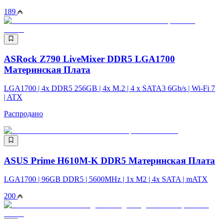
189
ASRock Z790 LiveMixer DDR5 LGA1700
Материнская Плата
LGA1700 | 4x DDR5 256GB | 4x M.2 | 4 x SATA3 6Gb/s | Wi-Fi 7
| ATX
Распродано
ASUS Prime H610M-K DDR5 Материнская Плата
LGA1700 | 96GB DDR5 | 5600MHz | 1x M2 | 4x SATA | mATX
200