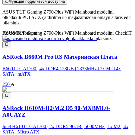
Функция поделиться доступна
ASUS TUF Gaming Z790-Plus WiFi Mainboard modelini
ölkədaxili PULSUZ çatdırılma ilə mağazamızdan onlayn sifariş edə
bilərsiniz.
ASUS TUF Gaming Z790-Plus WiFi Mainboard modelini CheckIT
Похожие товары
mağazasında nəğd və köçürmə yolu ilə əldə edə bilərsiniz.
ASRock B660M Pro RS Материнская Плата
B660 | LGA1700 | 4x DDR4 128GB | 5333MHz | 2x M2 | 4x
SATA | mATX
250
ASRock H610M-H2/M.2 D5 90-MXBML0-
A0UAYZ
Intel H610 | LGA1700 | 2x DDR5 96GB | 5600MHz | 1x M2 | 4x
SATA | Micro ATX