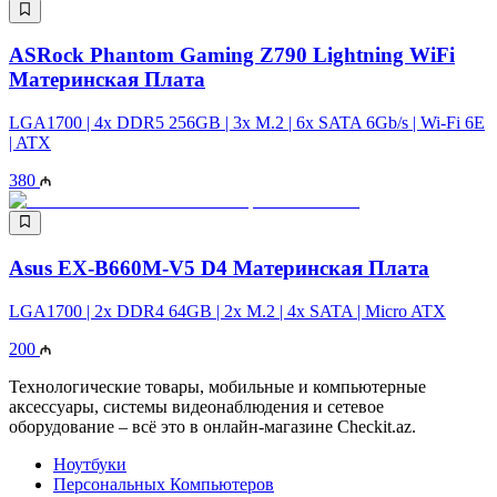
ASRock Phantom Gaming Z790 Lightning WiFi
Материнская Плата
LGA1700 | 4x DDR5 256GB | 3x M.2 | 6x SATA 6Gb/s | Wi-Fi 6E
| ATX
380
Asus EX-B660M-V5 D4 Материнская Плата
LGA1700​​​​​​​ | 2x DDR4 64GB | 2x M.2 | 4x SATA | Micro ATX
200
Технологические товары, мобильные и компьютерные
аксессуары, системы видеонаблюдения и сетевое
оборудование – всё это в онлайн-магазине Checkit.az.
Ноутбуки
Персональных Компьютеров