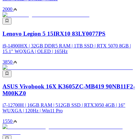
2000
Lenovo Legion 5 15IRX10 83LY0077PS
i9-14900HX | 32GB DDR5 RAM | 1TB SSD | RTX 5070 8GB |
15.1″ WQXGA | OLED | 165Hz
3850
ASUS Vivobook 16X K3605ZC-MB419 90NB11F2-
M00KZ0
i7-12700H | 16GB RAM | 512GB SSD | RTX3050 4GB | 16"
WUXGA | 120Hz | Win11 Pro
1550