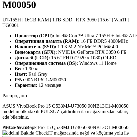
M00050
U7-155H | 16GB RAM | 1TB SDD | RTX 3050 | 15.6" | Win11 |
TG0001
Процессор (CPU):
Intel® Core™ Ultra 7 155H + Intel® AI
Оперативная память (RAM):
16 ГБ DDR5 4800MHz
Накопитель (SSD):
1 ТБ M.2 NVMe™ PCIe® 4.0
Видеокарта (GFX):
NVIDIA GeForce RTX 3050 6 ГБ
Дисплей (LCD):
15.6" FHD (1920 x 1080) OLED
Операционная система (OS):
Windows 11 Home
Вес:
1.90 кг
Цвет:
Earl Grey
P/N:
90NB13C1-M00050
Гарантия:
12 месяцев
Распродано
ASUS VivoBook Pro 15 Q533MJ-U73050 90NB13C1-M00050
modelini ölkədaxili PULSUZ çatdırılma ilə mağazamızdan sifariş
edə bilərsiniz.
ASUS VivoBook Pro 15 Q533MJ-U73050 90NB13C1-M00050
Похожие товары
modelini Bakıda CheckIT mağazasında nəğd və köçürmə yolu ilə