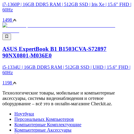
i7-1360P | 16GB DDR5 RAM | 512GB SSD | Iris Xe | 15.6″ FHD |
60Hz
1498
ASUS ExpertBook B1 B1503CVA-S72897
90NX0801-M036E0
i5-1334U | 16GB DDR5 RAM | 512GB SSD | UHD | 15.6″ FHD |
60Hz
1198
Технологические товары, мобильные и компьютерные
аксессуары, системы видеонаблюдения и сетевое
оборудование – всё это в онлайн-магазине Checkit.az.
Ноутбуки
Персональных Компьютеров
Компьютерные Комплектующие
Компьютерные Аксессуары