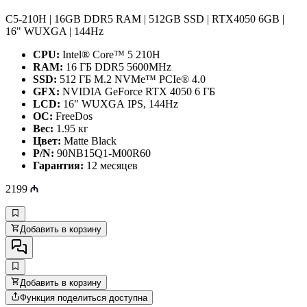
C5-210H | 16GB DDR5 RAM | 512GB SSD | RTX4050 6GB |
16" WUXGA | 144Hz
CPU:
Intel® Core™ 5 210H
RAM:
16 ГБ DDR5 5600MHz
SSD:
512 ГБ M.2 NVMe™ PCIe® 4.0
GFX:
NVIDIA GeForce RTX 4050 6 ГБ
LCD:
16" WUXGA IPS, 144Hz
OC:
FreeDos
Вес:
1.95 кг
Цвет:
Matte Black
P/N:
90NB15Q1-M00R60
Гарантия:
12 месяцев
2199
Добавить в корзину
Добавить в корзину
Функция поделиться доступна