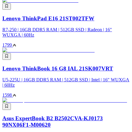
Lenovo ThinkPad E16 21ST002TFW
R7-250 | 16GB DDR5 RAM | 512GB SSD | Radeon | 16"
WUXGA | 60Hz
1799
Lenovo ThinkBook 16 G8 IAL 21SK007VRT
U5-225U | 16GB DDR5 RAM | 512GB SSD | Intel | 16" WUXGA
| 60Hz
1598
Asus ExpertBook B2 B2502CVA-KJ0173
90NX06F1-M00620