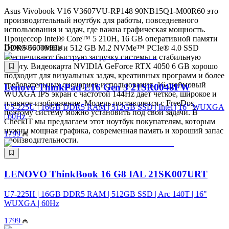
Asus Vivobook V16 V3607VU-RP148 90NB15Q1-M00R60 это
производительный ноутбук для работы, повседневного
использования и задач, где важна графическая мощность.
Процессор Intel® Core™ 5 210H, 16 GB оперативной памяти
Похожие товары
DDR5 5600MHz и 512 GB M.2 NVMe™ PCIe® 4.0 SSD
обеспечивают быструю загрузку системы и стабильную
работу. Видеокарта NVIDIA GeForce RTX 4050 6 GB хорошо
подходит для визуальных задач, креативных программ и более
требовательных сценариев использования. 16-дюймовый
Lenovo ThinkPad E16 Gen 3 21SR0048FW
WUXGA IPS экран с частотой 144Hz дает четкое, широкое и
плавное изображение. Модель поставляется с FreeDos,
U5-225U | 16GB DDR5 RAM | 512GB SSD | Intel | 16″ WUXGA
поэтому систему можно установить под свои задачи. В
| 60Hz
CheckIT мы предлагаем этот ноутбук покупателям, которым
нужны мощная графика, современная память и хороший запас
1799
производительности.
LENOVO ThinkBook 16 G8 IAL 21SK007URT
U7-225H | 16GB DDR5 RAM | 512GB SSD | Arc 140T | 16"
WUXGA | 60Hz
1799