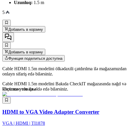
Uzunluq:
1.5 m
5
Добавить в корзину
Добавить в корзину
Функция поделиться доступна
Cable HDMI 1.5m modelini ölkədaxili çatdırılma ilə mağazamızdan
onlayn sifariş edə bilərsiniz.
Cable HDMI 1.5m modelini Bakıda CheckIT mağazasında nəğd və
köçürmə yolu ilə əldə edə bilərsiniz.
Похожие товары
HDMI to VGA Video Adapter Converter
VGA | HDMI | TI1878