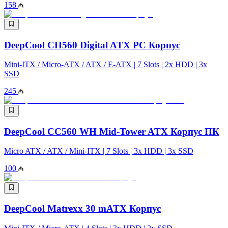
158
DeepCool CH560 Digital ATX PC Корпус
Mini-ITX / Micro-ATX / ATX / E-ATX | 7 Slots | 2x HDD | 3x
SSD
245
DeepCool CC560 WH Mid-Tower ATX Корпус ПК
Micro ATX / ATX / Mini-ITX | 7 Slots | 3x HDD | 3x SSD
100
DeepCool Matrexx 30 mATX Корпус