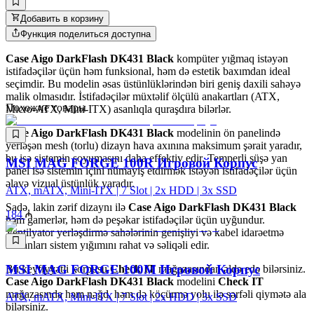
Добавить в корзину
Функция поделиться доступна
Case Aigo DarkFlash DK431 Black
kompüter yığmaq istəyən
istifadəçilər üçün həm funksional, həm də estetik baxımdan ideal
seçimdir. Bu modelin əsas üstünlüklərindən biri geniş daxili sahəyə
malik olmasıdır. İstifadəçilər müxtəlif ölçülü anakartları (ATX,
Похожие товары
Micro-ATX, Mini-ITX) asanlıqla quraşdıra bilərlər.
Case Aigo DarkFlash DK431 Black
modelinin ön panelində
yerləşən mesh (torlu) dizayn hava axınına maksimum şərait yaradır,
bu isə sistemin soyumasını daha effektiv edir. Temperli şüşə yan
MSI MAG FORGE 100R Игровой Корпус
panel isə sistemin içini nümayiş etdirmək istəyən istifadəçilər üçün
əlavə vizual üstünlük yaradır.
ATX, mATX, Mini-ITX | 7 Slot | 2x HDD | 3x SSD
Sadə, lakin zərif dizaynı ilə
Case Aigo DarkFlash DK431 Black
184
həm gamerlər, həm də peşəkar istifadəçilər üçün uyğundur.
Ventilyator yerləşdirmə sahələrinin genişliyi və kabel idarəetmə
imkanları sistem yığımını rahat və səliqəli edir.
MSI MAG FORGE 100M Игровой Корпус
Bu keyfiyyətli korpusu
Check IT
mağazasından əldə edə bilərsiniz.
Case Aigo DarkFlash DK431 Black
modelini
Check IT
mağazasında həm nəğd, həm də köçürmə yolu ilə sərfəli qiymətə ala
ATX, mATX, Mini-ITX | 7 Slot | 2x HDD | 3x SSD
bilərsiniz.