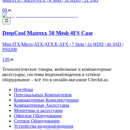
Mini-ITX / Micro-ATX | 4 Slots | 3x HDD | 2x SSD
69
DeepCool Matrexx 50 Mesh 4FS Case
Mini-ITX/Micro-ATX/ATX/E-ATX | 7 Slots | 2x HDD | 4x SSD |
PS0208
139
Технологические товары, мобильные и компьютерные
аксессуары, системы видеонаблюдения и сетевое
оборудование – всё это в онлайн-магазине Checkit.az.
Ноутбуки
Персональных Компьютеров
Компьютерные Комплектующие
Компьютерные Аксессуары
Мониторы и аксессуары
Офисное Оборудование
Сетевое Оборудование
Устройства видеонаблюдения