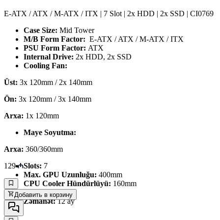
E-ATX / ATX / M-ATX / ITX | 7 Slot | 2x HDD | 2x SSD | CI0769
Case Size:
Mid Tower
M/B Form Factor:
E-ATX / ATX / M-ATX / ITX
PSU Form Factor:
ATX
Internal Drive:
2x HDD, 2x SSD
Cooling Fan:
Üst:
3x 120mm / 2x 140mm
Ön:
3x 120mm / 3x 140mm
Arxa:
1x
120mm
Maye Soyutma:
Arxa:
360/360mm
129
Slots:
7
Max. GPU Uzunluğu:
400mm
CPU Cooler Hündürlüyü:
160mm
Çəki:
6.5 Kq
Добавить в корзину
Zəmanət:
12 ay