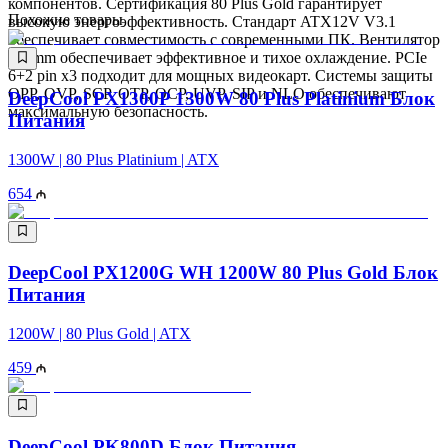
компонентов. Сертификация 80 Plus Gold гарантирует
Похожие товары
высокую энергоэффективность. Стандарт ATX12V V3.1
обеспечивает совместимость с современными ПК. Вентилятор
120mm обеспечивает эффективное и тихое охлаждение. PCIe
6+2 pin x3 подходит для мощных видеокарт. Системы защиты
OPP, OVP, SCP, OTP, OCP, UVP, SIP и NLO обеспечивают
DeepCool PX1300P 1300W 80 Plus Platinium Блок
максимальную безопасность.
Питания
1300W | 80 Plus Platinium | ATX
654
DeepCool PX1200G WH 1200W 80 Plus Gold Блок
Питания
1200W | 80 Plus Gold | ATX
459
DeepCool PK800D Блок Питания