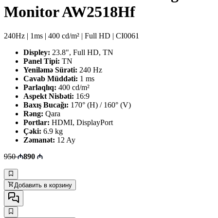
Monitor AW2518Hf
240Hz | 1ms | 400 cd/m² | Full HD | CI0061
Displey:
23.8", Full HD, TN
Panel Tipi:
TN
Yeniləmə Sürəti:
240 Hz
Cavab Müddəti:
1 ms
Parlaqlıq:
400 cd/m²
Aspekt Nisbəti:
16:9
Baxış Bucağı:
170° (H) / 160° (V)
Rəng:
Qara
Portlar:
HDMI, DisplayPort
Çəki:
6.9 kg
Zəmanət:
12 Ay
950
890
Добавить в корзину