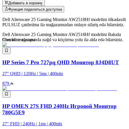
Добавить в корзину
Функция поделиться доступна
Dell Alienware 25 Gaming Monitor AW2518Hf modelini ölkədaxili
PULSUZ çatdırılma ilə mağazamızdan onlayn sifariş edə bilərsiniz.
Dell Alienware 25 Gaming Monitor AW2518Hf modelini Bakıda
CheckIt mağazasında nəğd və köçürmə yolu ilə əldə edə bilərsiniz.
Похожие товары
HP Series 7 Pro 727pq QHD Монитор 8J4D8UT
27" QHD | 120Hz | 5ms | 400nits
879
HP OMEN 27S FHD 240Hz Игровой Монитор
780G5E9
27" FHD | 240Hz | 1ms | 400nits