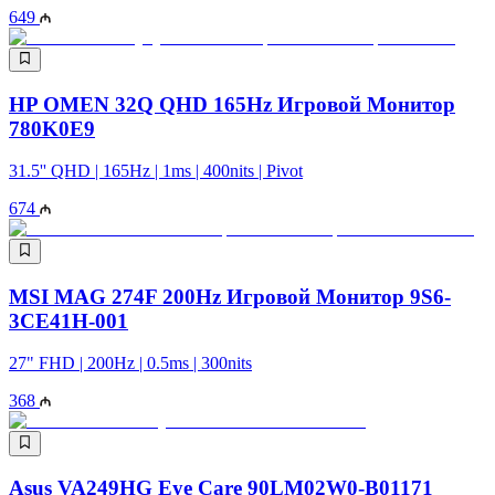
649
HP OMEN 32Q QHD 165Hz Игровой Монитор
780K0E9
31.5'' QHD | 165Hz | 1ms | 400nits | Pivot
674
MSI MAG 274F 200Hz Игровой Монитор 9S6-
3CE41H-001
27" FHD | 200Hz | 0.5ms | 300nits
368
Asus VA249HG Eye Care 90LM02W0-B01171