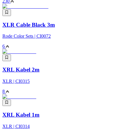
230
XLR Cable Black 3m
Rode Color Sets | CI0072
6
XRL Kabel 2m
XLR | CI0315
8
XRL Kabel 1m
XLR | CI0314