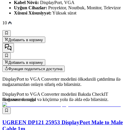
Kabel Növü:
DisplayPort, VGA
Uyğun Cihazlar:
Proyektor, Noutbuk, Monitor, Televizor
Xüsusi Xüsusiyyət:
Yüksək sürət
10
Добавить в корзину
Добавить в корзину
Функция поделиться доступна
DisplayPort to VGA Converter modelini ölkədaxili çatdırılma ilə
mağazamızdan onlayn sifariş edə bilərsiniz.
DisplayPort to VGA Converter modelini Bakıda CheckIT
mağazasında nəğd və köçürmə yolu ilə əldə edə bilərsiniz.
Похожие товары
UGREEN DP121 25953 DisplayPort Male to Male
Cable 1m