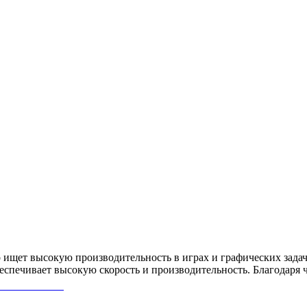
 ищет высокую производительность в играх и графических зада
печивает высокую скорость и производительность. Благодаря ч