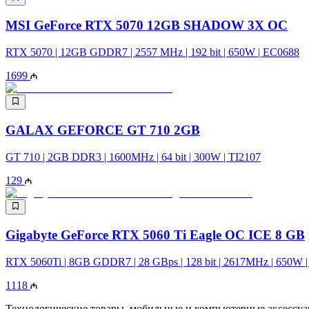
MSI GeForce RTX 5070 12GB SHADOW 3X OC
RTX 5070 | 12GB GDDR7 | 2557 MHz | 192 bit | 650W | EC0688
1699
GALAX GEFORCE GT 710 2GB
GT 710 | 2GB DDR3 | 1600MHz | 64 bit | 300W | TI2107
129
Gigabyte GeForce RTX 5060 Ti Eagle OC ICE 8 GB
RTX 5060Ti | 8GB GDDR7 | 28 GBps | 128 bit | 2617MHz | 650W 
1118
Технологические товары, мобильные и компьютерные аксессуары