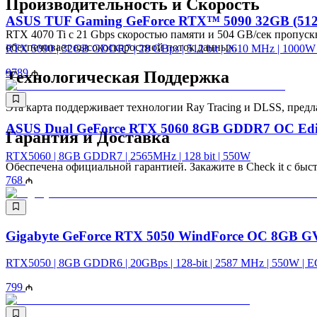
Производительность и Скорость
ASUS TUF Gaming GeForce RTX™ 5090 32GB (512-
RTX 4070 Ti с 21 Gbps скоростью памяти и 504 GB/сек пропус
обеспечивает высокоскоростной поток данных.
RTX 5090 | 32GB GDDR7 | 28 GBps | 512 bit | 2610 MHz | 1000W 
9789
Технологическая Поддержка
Эта карта поддерживает технологии Ray Tracing и DLSS, предл
ASUS Dual GeForce RTX 5060 8GB GDDR7 OC Edi
Гарантия и Доставка
RTX5060 | 8GB GDDR7 | 2565MHz | 128 bit | 550W
Обеспечена официальной гарантией. Закажите в Check it с быс
768
Gigabyte GeForce RTX 5050 WindForce OC 8GB
RTX5050 | 8GB GDDR6 | 20GBps | 128-bit | 2587 MHz | 550W | 
799