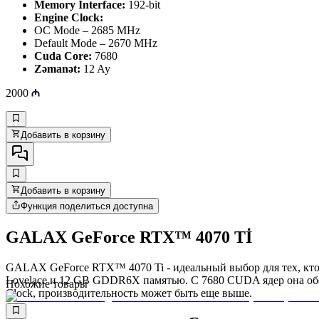
Memory Interface:
192-bit
Engine Clock:
OC Mode – 2685 MHz
Default Mode – 2670 MHz
Cuda Core:
7680
Zəmanət:
12 Ay
2000
Добавить в корзину
Добавить в корзину
Функция поделиться доступна
GALAX GeForce RTX™ 4070 Tİ
GALAX GeForce RTX™ 4070 Ti - идеальный выбор для тех, кто
Lovelace и 12 GB GDDR6X памятью. С 7680 CUDA ядер она обес
Похожие товары
Clock, производительность может быть еще выше.