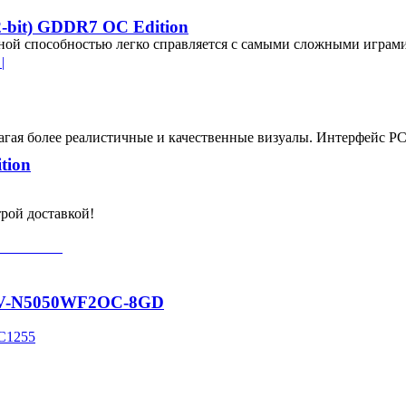
bit) GDDR7 OC Edition
кной способностью легко справляется с самыми сложными играм
|
агая более реалистичные и качественные визуалы. Интерфейс PC
tion
трой доставкой!
 GV-N5050WF2OC-8GD
EC1255