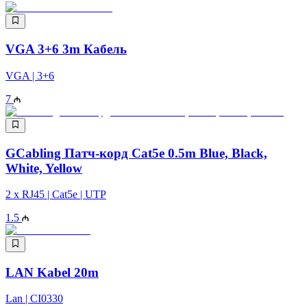
VGA 3+6 3m Кабель
VGA | 3+6
7
GCabling Патч-корд Cat5e 0.5m Blue, Black,
White, Yellow
2 x RJ45 | Cat5e | UTP
1.5
LAN Kabel 20m
Lan | CI0330