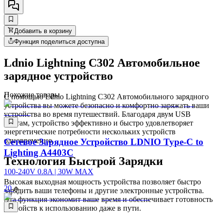
Добавить в корзину
Функция поделиться доступна
Ldnio Lightning C302 Автомобильное
зарядное устройство
Похожие товары
С помощью Ldnio Lightning C302 Автомобильного зарядного
устройства вы можете безопасно и комфортно заряжать ваши
устройства во время путешествий. Благодаря двум USB
портам, устройство эффективно и быстро удовлетворяет
энергетические потребности нескольких устройств
одновременно.
Сетевое Зарядное Устройство LDNIO Type-C to
Lighting A4403C
Технология Быстрой Зарядки
100-240V 0.8A | 30W MAX
Высокая выходная мощность устройства позволяет быстро
20
зарядить ваши телефоны и другие электронные устройства.
Эта функция экономит ваше время и обеспечивает готовность
устройств к использованию даже в пути.