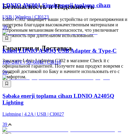
LDNIO AW001 Simsiz enerji toplama cihazı
Безопасность и Надежность
USB | Wireless | CI0123
Ldnio C302 защищает ваши устройства от перенапряжения и
перегрева благодаря высококачественным материалам и
39
встроенным механизмам безопасности, что увеличивает
надежность при длительном использовании.
Гарантия и Доставка
Kabel LDNIO A303Q USB Adapter & Type-C
Закажите Ldnio Lightning C302 в магазине Check it с
100–240V | 50–60Hz | CI0116
официальной гарантией. Получите ваш продукт вовремя с
быстрой доставкой по Баку и начните использовать его с
29
комфортом.
Şəbəkə enerji toplama cihazı LDNIO A2405Q
Lighting
Lightning | 4.2A | USB | CI0027
39