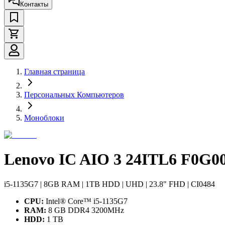
Контакты
Главная страница
Персональных Компьютеров
Моноблоки
Lenovo IC AIO 3 24ITL6 F0G
i5-1135G7 | 8GB RAM | 1TB HDD | UHD | 23.8" FHD | CI0484
CPU:
Intel® Core™ i5-1135G7
RAM:
8 GB DDR4 3200MHz
HDD:
1 TB