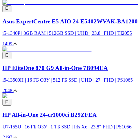
Asus ExpertCentre E5 AIO 24 E5402WVAK-BA120
i5-1340P | 8GB RAM | 512GB SSD | UHD | 23.8" FHD | TI2055
1499
HP EliteOne 870 G9 All-in-One 7B094EA
i5-13500H | 16 ГБ ОЗУ | 512 ГБ SSD | UHD | 27" FHD | PS1065
2048
HP All-in-One 24-cr1000ci B29ZFEA
U7-155U | 16 ГБ ОЗУ | 1 ТБ SSD | Iris Xe | 23,8" FHD | PS1056
2197