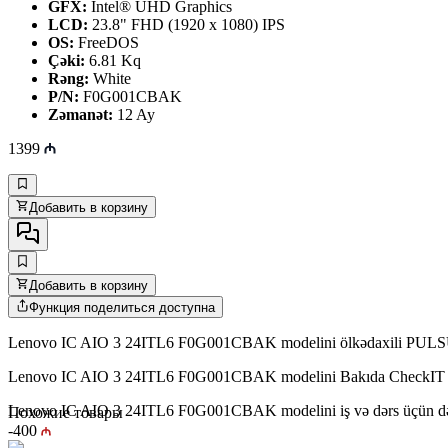
GFX:
Intel® UHD Graphics
LCD:
23.8" FHD (1920 x 1080) IPS
OS:
FreeDOS
Çəki:
6.81 Kq
Rəng:
White
P/N:
F0G001CBAK
Zəmanət:
12 Ay
1399
Добавить в корзину
Добавить в корзину
Функция поделиться доступна
Lenovo IC AIO 3 24ITL6 F0G001CBAK modelini ölkədaxili PULSUZ ça
Lenovo IC AIO 3 24ITL6 F0G001CBAK modelini Bakıda CheckIT mağa
Lenovo IC AIO 3 24ITL6 F0G001CBAK modelini iş və dərs üçün də hə
Похожие товары
-
400