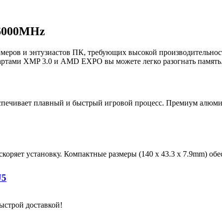
 6000MHz
меров и энтузиастов ПК, требующих высокой производительнос
артами XMP 3.0 и AMD EXPO вы можете легко разогнать память
еспечивает плавный и быстрый игровой процесс. Премиум алюм
коряет установку. Компактные размеры (140 x 43.3 x 7.9mm) о
U5
быстрой доставкой!