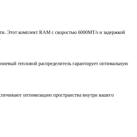
ти. Этот комплект RAM с скоростью 6000MT/s и задержкой
.
иниевый тепловой распределитель гарантирует оптимальную
беспечивают оптимизацию пространства внутри вашего