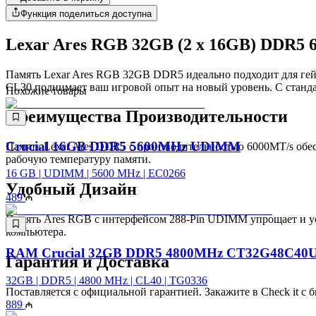
Функция поделиться доступна
Lexar Ares RGB 32GB (2 x 16GB) DDR5
Память Lexar Ares RGB 32GB DDR5 идеально подходит для гей
CL30 поднимает ваш игровой опыт на новый уровень. С станд
Похожие товары
Преимущества Производительности
Crucial 16GB DDR5 5600MHz UDIMM
Память Lexar Ares DDR5 с производительностью 6000MT/s об
рабочую температуру памяти.
16 GB | UDIMM | 5600 MHz | EC0266
Удобный Дизайн
489
Память Ares RGB с интерфейсом 288-Pin UDIMM упрощает и ус
компьютера.
RAM Crucial 32GB DDR5 4800MHz CT32G48C40
Гарантия и Доставка
32GB | DDR5 | 4800 MHz | CL40 | TG0336
Поставляется с официальной гарантией. Закажите в Check it с 
889