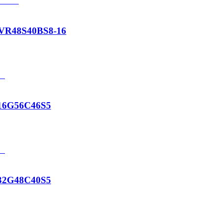
VR48S40BS8-16
16G56C46S5
32G48C40S5