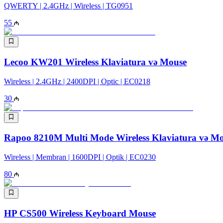
QWERTY | 2.4GHz | Wireless | TG0951
55
Lecoo KW201 Wireless Klaviatura və Mouse
Wireless | 2.4GHz | 2400DPI | Optic | EC0218
30
Rapoo 8210M Multi Mode Wireless Klaviatura və M
Wireless | Membran | 1600DPI | Optik | EC0230
80
HP CS500 Wireless Keyboard Mouse