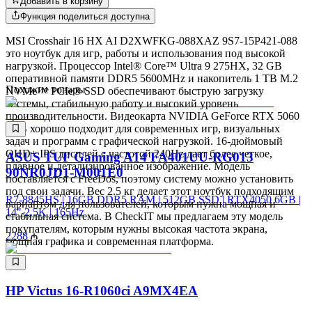
Добавить в корзину
Функция поделиться доступна
MSI Crosshair 16 HX AI D2XWFKG-088XAZ 9S7-15P421-088
это ноутбук для игр, работы и использования под высокой
нагрузкой. Процессор Intel® Core™ Ultra 9 275HX, 32 GB
оперативной памяти DDR5 5600MHz и накопитель 1 TB M.2
Похожие товары
NVMe™ PCIe® SSD обеспечивают быструю загрузку
системы, стабильную работу и высокий уровень
производительности. Видеокарта NVIDIA GeForce RTX 5060
8GB хорошо подходит для современных игр, визуальных
задач и программ с графической нагрузкой. 16-дюймовый
QHD+ IPS дисплей с частотой 240Hz дает более четкое,
ASUS TUF Gaming A14 FA401UU-RG013
плавное и детализированное изображение. Модель
90NR0JD1-M001E0
поставляется с FreeDos, поэтому систему можно установить
под свои задачи. Вес 2.5 кг делает этот ноутбук подходящим
R7-8845HS | 16GB DDR5 RAM | 512GB SSD | RTX4050 6GB |
вариантом для пользователей, которым нужна мощная и
14" 2.5K | 165Hz
стабильная система. В CheckIT мы предлагаем эту модель
покупателям, которым нужны высокая частота экрана,
2288
мощная графика и современная платформа.
HP Victus 16-R1060ci A9MX4EA