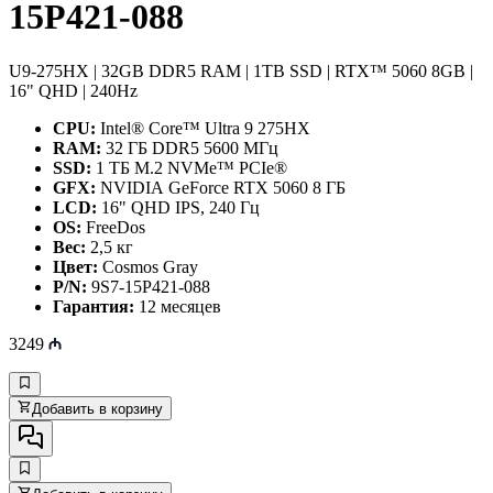
15P421-088
U9-275HX | 32GB DDR5 RAM | 1TB SSD | RTX™ 5060 8GB |
16" QHD | 240Hz
CPU:
Intel® Core™ Ultra 9 275HX
RAM:
32 ГБ DDR5 5600 МГц
SSD:
1 ТБ M.2 NVMe™ PCIe®
GFX:
NVIDIA GeForce RTX 5060 8 ГБ
LCD:
16" QHD IPS, 240 Гц
OS:
FreeDos
Вес:
2,5 кг
Цвет:
Cosmos Gray
P/N:
9S7-15P421-088
Гарантия:
12 месяцев
3249
Добавить в корзину