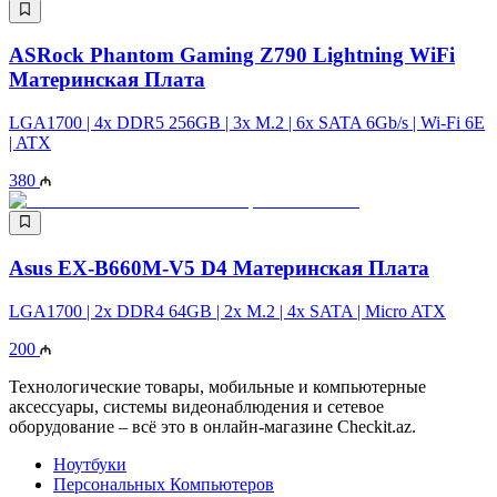
ASRock Phantom Gaming Z790 Lightning WiFi
Материнская Плата
LGA1700 | 4x DDR5 256GB | 3x M.2 | 6x SATA 6Gb/s | Wi-Fi 6E
| ATX
380
Asus EX-B660M-V5 D4 Материнская Плата
LGA1700​​​​​​​ | 2x DDR4 64GB | 2x M.2 | 4x SATA | Micro ATX
200
Технологические товары, мобильные и компьютерные
аксессуары, системы видеонаблюдения и сетевое
оборудование – всё это в онлайн-магазине Checkit.az.
Ноутбуки
Персональных Компьютеров