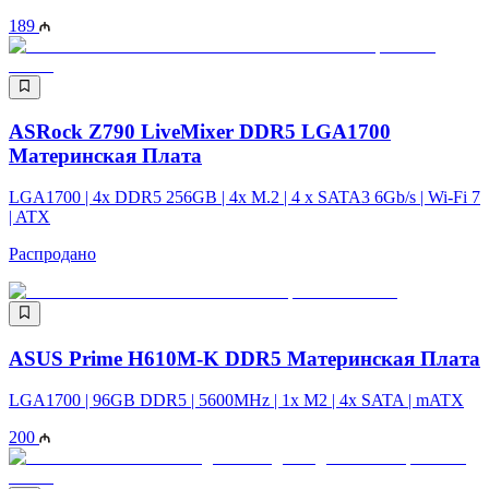
189
ASRock Z790 LiveMixer DDR5 LGA1700
Материнская Плата
LGA1700 | 4x DDR5 256GB | 4x M.2 | 4 x SATA3 6Gb/s | Wi-Fi 7
| ATX
Распродано
ASUS Prime H610M-K DDR5 Материнская Плата
LGA1700 | 96GB DDR5 | 5600MHz | 1x M2 | 4x SATA | mATX
200