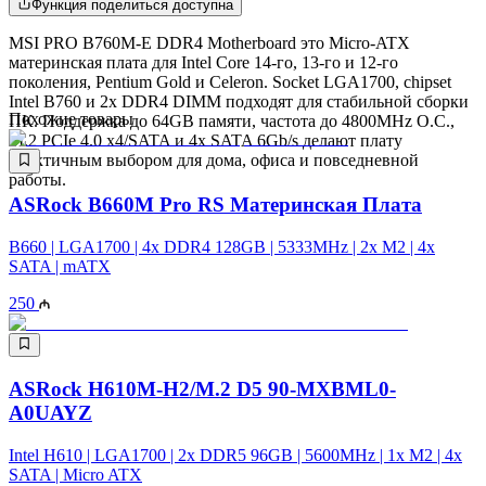
Функция поделиться доступна
MSI PRO B760M-E DDR4 Motherboard это Micro-ATX
материнская плата для Intel Core 14-го, 13-го и 12-го
поколения, Pentium Gold и Celeron. Socket LGA1700, chipset
Intel B760 и 2x DDR4 DIMM подходят для стабильной сборки
Похожие товары
ПК. Поддержка до 64GB памяти, частота до 4800MHz O.C.,
M.2 PCIe 4.0 x4/SATA и 4x SATA 6Gb/s делают плату
практичным выбором для дома, офиса и повседневной
работы.
ASRock B660M Pro RS Материнская Плата
B660 | LGA1700 | 4x DDR4 128GB | 5333MHz | 2x M2 | 4x
SATA | mATX
250
ASRock H610M-H2/M.2 D5 90-MXBML0-
A0UAYZ
Intel H610 | LGA1700 | 2x DDR5 96GB | 5600MHz | 1x M2 | 4x
SATA | Micro ATX