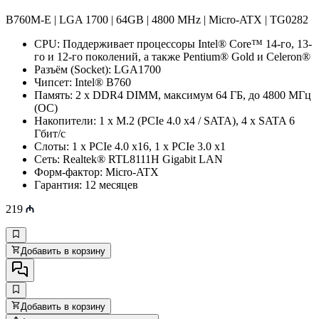
B760M-E | LGA 1700​ | 64GB | 4800 MHz | Micro-ATX | TG0282
CPU: Поддерживает процессоры Intel® Core™ 14-го, 13-
го и 12-го поколений, а также Pentium® Gold и Celeron®
Разъём (Socket): LGA1700
Чипсет: Intel® B760
Память: 2 x DDR4 DIMM, максимум 64 ГБ, до 4800 МГц
(OC)
Накопители: 1 x M.2 (PCIe 4.0 x4 / SATA), 4 x SATA 6
Гбит/с
Слоты: 1 x PCIe 4.0 x16, 1 x PCIe 3.0 x1
Сеть: Realtek® RTL8111H Gigabit LAN
Форм-фактор: Micro-ATX
Гарантия: 12 месяцев
219
Добавить в корзину
Добавить в корзину