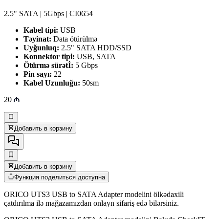
2.5" SATA | 5Gbps | CI0654
Kabel tipi:
USB
Təyinat:
Data ötürülmə
Uyğunluq:
2.5" SATA HDD/SSD
Konnektor tipi:
USB, SATA
Ötürmə sürətİ:
5 Gbps
Pin sayı:
22
Kabel Uzunluğu:
50sm
20
Добавить в корзину
Добавить в корзину
Функция поделиться доступна
ORICO UTS3 USB to SATA Adapter modelini ölkədaxili
çatdırılma ilə mağazamızdan onlayn sifariş edə bilərsiniz.