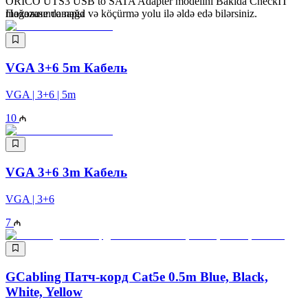
ORICO UTS3 USB to SATA Adapter modelini Bakıda CheckIT
mağazasında nəğd və köçürmə yolu ilə əldə edə bilərsiniz.
Похожие товары
VGA 3+6 5m Кабель
VGA | 3+6 | 5m
10
VGA 3+6 3m Кабель
VGA | 3+6
7
GCabling Патч-корд Cat5e 0.5m Blue, Black,
White, Yellow