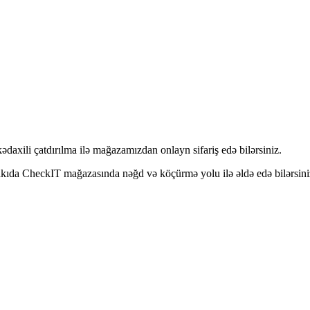
i çatdırılma ilə mağazamızdan onlayn sifariş edə bilərsiniz.
CheckIT mağazasında nəğd və köçürmə yolu ilə əldə edə bilərsini