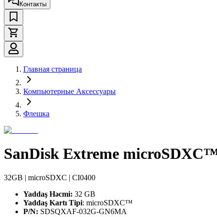
Контакты
Главная страница
Компьютерные Аксессуары
Флешка
SanDisk Extreme microSDXC
32GB | microSDXC | CI0400
Yaddaş Həcmi:
32 GB
Yaddaş Kartı Tipi
: microSDXC™
P/N:
SDSQXAF-032G-GN6MA