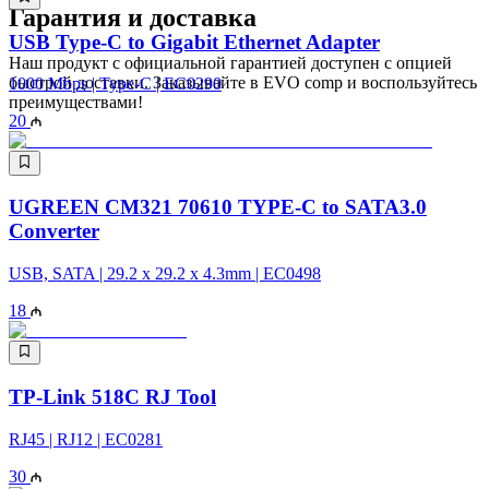
Гарантия и доставка
USB Type-C to Gigabit Ethernet Adapter
Наш продукт с официальной гарантией доступен с опцией
быстрой доставки. Заказывайте в EVO comp и воспользуйтесь
1000 Mbps | Type-C | EC0290
преимуществами!
20
UGREEN CM321 70610 TYPE-C to SATA3.0
Converter
USB, SATA | 29.2 x 29.2 x 4.3mm | EC0498
18
TP-Link 518C RJ Tool
RJ45 | RJ12 | EC0281
30