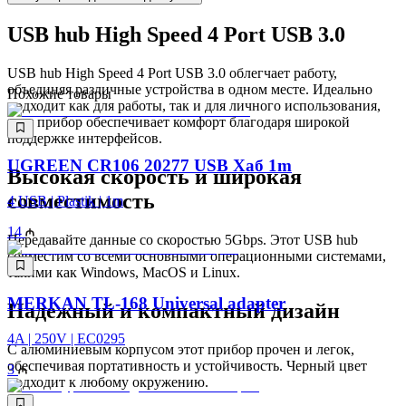
USB hub High Speed 4 Port USB 3.0
USB hub High Speed 4 Port USB 3.0 облегчает работу,
объединяя различные устройства в одном месте. Идеально
Похожие товары
подходит как для работы, так и для личного использования,
этот прибор обеспечивает комфорт благодаря широкой
поддержке интерфейсов.
UGREEN CR106 20277 USB Хаб 1m
Высокая скорость и широкая
совместимость
4 USB | Plastik | 1m
14
Передавайте данные со скоростью 5Gbps. Этот USB hub
совместим со всеми основными операционными системами,
такими как Windows, MacOS и Linux.
MERKAN TL-168 Universal adapter
Надежный и компактный дизайн
4A | 250V | EC0295
С алюминиевым корпусом этот прибор прочен и легок,
обеспечивая портативность и устойчивость. Черный цвет
3
подходит к любому окружению.