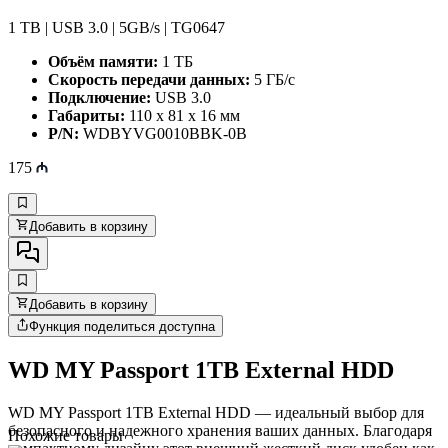
1 TB | USB 3.0 | 5GB/s | TG0647
Объём памяти:
1 ТБ
Скорость передачи данных:
5 ГБ/с
Подключение:
USB 3.0
Габариты:
110 x 81 x 16 мм
P/N:
WDBYVG0010BBK-0B
175
Добавить в корзину
Добавить в корзину
Функция поделиться доступна
WD MY Passport 1TB External HDD
WD MY Passport 1TB External HDD — идеальный выбор для
безопасного и надежного хранения ваших данных. Благодаря
Похожие товары