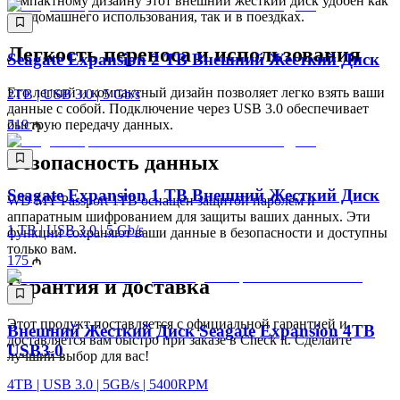
компактному дизайну этот внешний жесткий диск удобен как
для домашнего использования, так и в поездках.
Легкость переноса и использования
Seagate Expansion 2 TB Внешний Жесткий Диск
Его легкий и компактный дизайн позволяет легко взять ваши
2TB | USB 3.0 | 5 Gb/s
данные с собой. Подключение через USB 3.0 обеспечивает
быструю передачу данных.
219
Безопасность данных
Seagate Expansion 1 TB Внешний Жесткий Диск
WD MY Passport 1TB оснащен защитой паролем и
аппаратным шифрованием для защиты ваших данных. Эти
1 TB | USB 3.0 | 5 Gb/s
функции сохраняют ваши данные в безопасности и доступны
только вам.
175
Гарантия и доставка
Этот продукт поставляется с официальной гарантией и
Внешний Жесткий Диск Seagate Expansion 4TB
доставляется вам быстро при заказе в Check it. Сделайте
USB3.0
лучший выбор для вас!
4TB | USB 3.0 | 5GB/s | 5400RPM