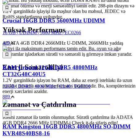
seçimdir. Bu yaddaş modulu, 4GB DDR4 RAM-i ilə daha sürətli
məlumat ötürmə və enerji səmərəliliyi təmin edir. 288-pin dizaynı və
1.2V gərginlikdə işləyişi ilə məşhur olan bu məhsul, JEDEC və
RoHS standartlarına uyğundur.
Crucial 16GB DDR5 5600MHz UDIMM
Yüksək Performans
16 GB | UDIMM | 5600 MHz | EC0266
ADATA 4GB DDR4 2666MHz U-DIMM, 2666MHz yaddaş
489
tezliyi ilə maksimum performans təmin edir. Bu, oyun və ağır
proqramlar işlədərkən sürətli və səmərəli iş görməyə imkan yaradır.
Enerji Səmərəliliyi
RAM Crucial 32GB DDR5 4800MHz
CT32G48C40U5
1.2V gərginlikdə işləyən bu RAM, daha az enerji istehlakı ilə uzun
müddət davamlı və sabit performans təqdim edir. Bu, kompüterinizin
32GB | DDR5 | 4800 MHz | CL40 | TG0336
enerji xərclərini azaldır.
889
Zəmanət və Çatdırılma
Rəsmi zəmanət ilə təmin olunmuşdur. Sürətli çatdırılma ilə ADATA
4GB DDR4 2666 MHz UDIMM-i Check it-da sifariş edin!
RAM Kingston 16GB DDR5 4800MHz SO-DIMM
KVR48S40BS8-16