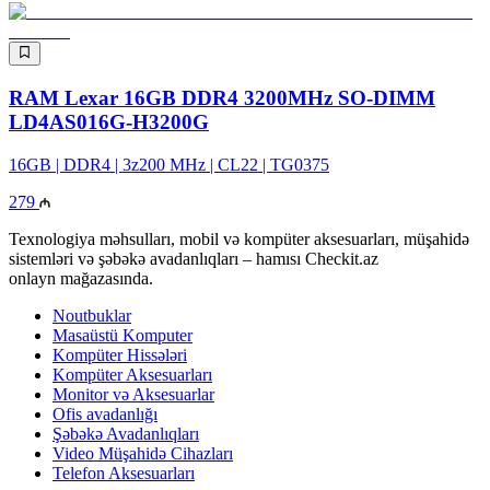
RAM Lexar 16GB DDR4 3200MHz SO-DIMM
LD4AS016G-H3200G
16GB | DDR4 | 3z200 MHz | CL22 | TG0375
279
Texnologiya məhsulları, mobil və kompüter aksesuarları, müşahidə
sistemləri və şəbəkə avadanlıqları – hamısı Checkit.az
onlayn mağazasında.
Noutbuklar
Masaüstü Komputer
Kompüter Hissələri
Kompüter Aksesuarları
Monitor və Aksesuarlar
Ofis avadanlığı
Şəbəkə Avadanlıqları
Video Müşahidə Cihazları
Telefon Aksesuarları