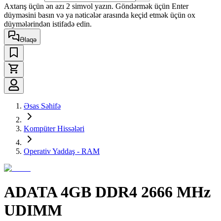
Axtarış üçün ən azı 2 simvol yazın. Göndərmək üçün Enter
düyməsini basın və ya nəticələr arasında keçid etmək üçün ox
düymələrindən istifadə edin.
Əlaqə
Əsas Səhifə
Kompüter Hissələri
Operativ Yaddaş - RAM
ADATA 4GB DDR4 2666 MHz
UDIMM