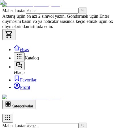
Məhsul axtar
Axtarış üçün ən azı 2 simvol yazın. Göndərmək üçün Enter
düyməsini basın və ya nəticələr arasında keçid etmək üçün ox
düymələrindən istifadə edin.
Əsas
Kataloq
Əlaqə
Favorilər
Profil
Kateqoriyalar
Məhsul axtar