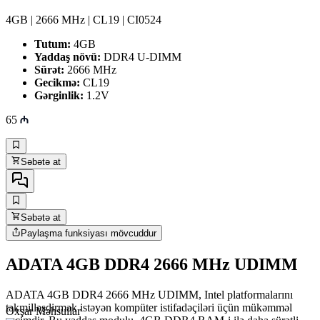
4GB | 2666 MHz | CL19 | CI0524
Tutum:
4GB
Yaddaş növü:
DDR4 U-DIMM
Sürət:
2666 MHz
Gecikmə:
CL19
Gərginlik:
1.2V
65
Səbətə at
Səbətə at
Paylaşma funksiyası mövcuddur
ADATA 4GB DDR4 2666 MHz UDIMM
ADATA 4GB DDR4 2666 MHz UDIMM, Intel platformalarını
təkmilləşdirmək istəyən kompüter istifadəçiləri üçün mükəmməl
Oxşar Məhsullar