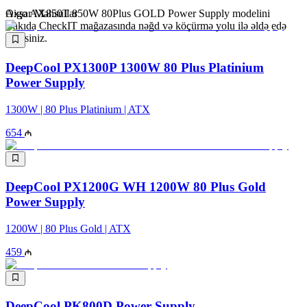
Aigo AX850T 850W 80Plus GOLD Power Supply modelini
Oxşar Məhsullar
Bakıda CheckIT mağazasında nəğd və köçürmə yolu ilə əldə edə
bilərsiniz.
DeepCool PX1300P 1300W 80 Plus Platinium
Power Supply
1300W | 80 Plus Platinium | ATX
654
DeepCool PX1200G WH 1200W 80 Plus Gold
Power Supply
1200W | 80 Plus Gold | ATX
459
DeepCool PK800D Power Supply