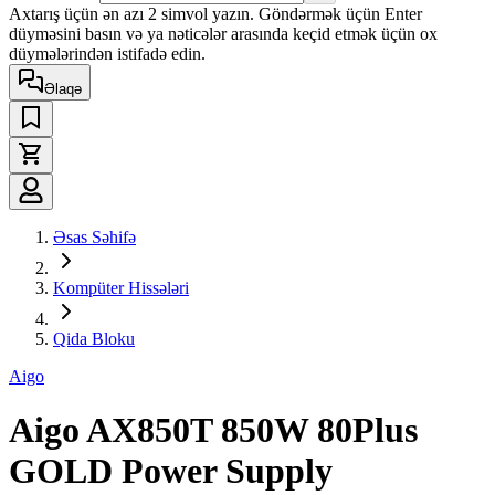
Axtarış üçün ən azı 2 simvol yazın. Göndərmək üçün Enter
düyməsini basın və ya nəticələr arasında keçid etmək üçün ox
düymələrindən istifadə edin.
Əlaqə
Əsas Səhifə
Kompüter Hissələri
Qida Bloku
Aigo
Aigo AX850T 850W 80Plus
GOLD Power Supply