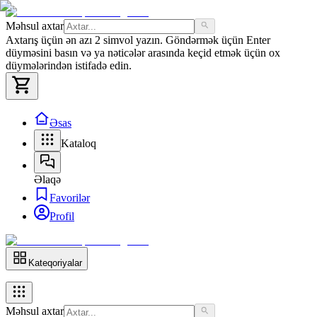
Məhsul axtar
Axtarış üçün ən azı 2 simvol yazın. Göndərmək üçün Enter
düyməsini basın və ya nəticələr arasında keçid etmək üçün ox
düymələrindən istifadə edin.
Əsas
Kataloq
Əlaqə
Favorilər
Profil
Kateqoriyalar
Məhsul axtar