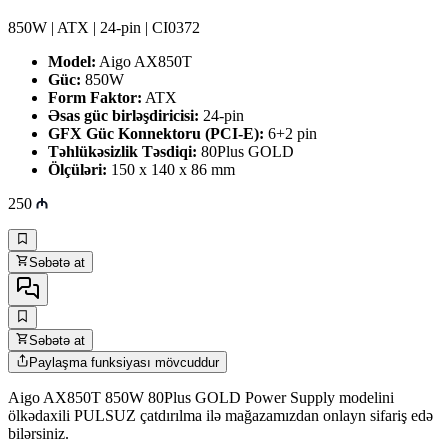
850W | ATX | 24-pin | CI0372
Model:
Aigo AX850T
Güc:
850W
Form Faktor:
ATX
Əsas güc birləşdiricisi:
24-pin
GFX Güc Konnektoru (PCI-E):
6+2 pin
Təhlükəsizlik Təsdiqi:
80Plus GOLD
Ölçüləri:
150 x 140 x 86 mm
250
Səbətə at
Səbətə at
Paylaşma funksiyası mövcuddur
Aigo AX850T 850W 80Plus GOLD Power Supply modelini
ölkədaxili PULSUZ çatdırılma ilə mağazamızdan onlayn sifariş edə
bilərsiniz.