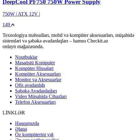
DeepCool PF750 750W Power Supply
750W | ATX 12V |
149
Texnologiya məhsulları, mobil və kompüter aksesuarları, müşahidə
sistemləri və şəbəkə avadanlıqları – hamısı Checkit.az
onlayn mağazasında.
Noutbuklar
Masaüstü Komputer
Kompüter Hissələri
Kompüter Aksesuarları
Monitor və Aksesuarlar
Ofis avadanlığı
Şəbəkə Avadanlıqları
Video Müşahidə Cihazları
Telefon Aksesuarları
LİNKLƏR
Haqqımızda
Əlaqə
Öz kompüterini yığ