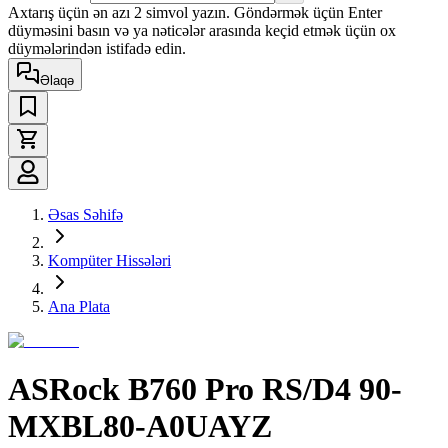
Axtarış üçün ən azı 2 simvol yazın. Göndərmək üçün Enter
düyməsini basın və ya nəticələr arasında keçid etmək üçün ox
düymələrindən istifadə edin.
Əlaqə
Əsas Səhifə
Kompüter Hissələri
Ana Plata
ASRock B760 Pro RS/D4 90-
MXBL80-A0UAYZ