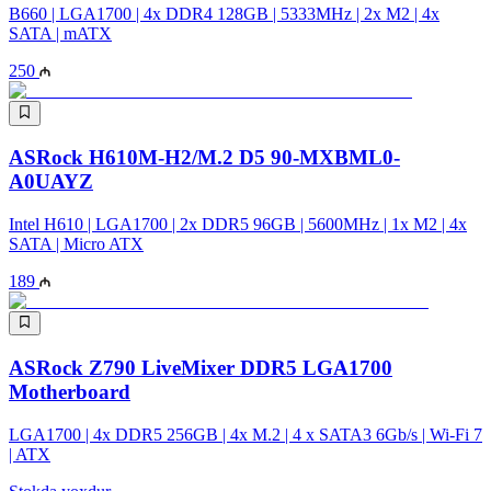
B660 | LGA1700 | 4x DDR4 128GB | 5333MHz | 2x M2 | 4x
SATA | mATX
250
ASRock H610M-H2/M.2 D5 90-MXBML0-
A0UAYZ
Intel H610 | LGA1700 | 2x DDR5 96GB | 5600MHz | 1x M2 | 4x
SATA | Micro ATX
189
ASRock Z790 LiveMixer DDR5 LGA1700
Motherboard
LGA1700 | 4x DDR5 256GB | 4x M.2 | 4 x SATA3 6Gb/s | Wi-Fi 7
| ATX