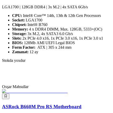
LGA1700 | 128GB DDR4 | 3x M.2 | 4x SATA 6Gb/s
CPU:
Intel® Core™ 14th, 13th & 12th Gen Processors
Socket:
LGA1700
Chipset:
Intel® B760
Memory:
4 x DDR4 DIMM, Max. 128GB, 5333+(OC)
Storage:
3x M.2, 4x SATA3 6.0 Gb/s
Slots:
2x PCIe 4.0 x16, 1x PCIe 3.0 x16, 1x PCIe 3.0 x1
BIOS:
128Mb AMI UEFI Legal BIOS
Form Factor:
ATX | 305 x 244 mm
Zəmanət:
12 ay
Stokda yoxdur
Oxşar Məhsullar
ASRock B660M Pro RS Motherboard