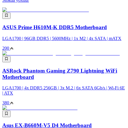
Stokda yoxdur
ASUS Prime H610M-K DDR5 Motherboard
LGA1700 | 96GB DDR5 | 5600MHz | 1x M2 | 4x SATA | mATX
200
ASRock Phantom Gaming Z790 Lightning WiFi
Motherboard
LGA1700 | 4x DDR5 256GB | 3x M.2 | 6x SATA 6Gb/s | Wi-Fi 6E
| ATX
380
Asus EX-B660M-V5 D4 Motherboard