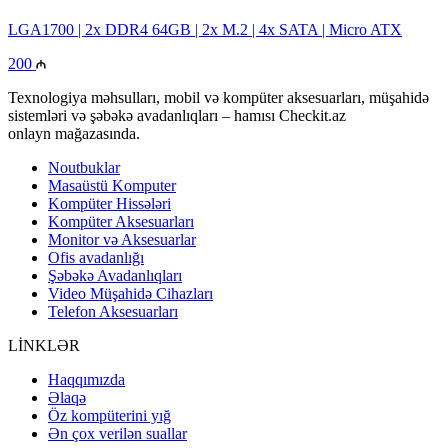
LGA1700​​​​​​​ | 2x DDR4 64GB | 2x M.2 | 4x SATA | Micro ATX
200
Texnologiya məhsulları, mobil və kompüter aksesuarları, müşahidə
sistemləri və şəbəkə avadanlıqları – hamısı Checkit.az
onlayn mağazasında.
Noutbuklar
Masaüstü Komputer
Kompüter Hissələri
Kompüter Aksesuarları
Monitor və Aksesuarlar
Ofis avadanlığı
Şəbəkə Avadanlıqları
Video Müşahidə Cihazları
Telefon Aksesuarları
LİNKLƏR
Haqqımızda
Əlaqə
Öz kompüterini yığ
Ən çox verilən suallar