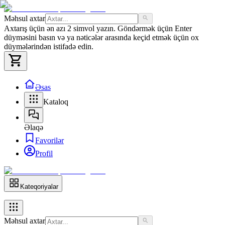
Məhsul axtar
Axtarış üçün ən azı 2 simvol yazın. Göndərmək üçün Enter
düyməsini basın və ya nəticələr arasında keçid etmək üçün ox
düymələrindən istifadə edin.
Əsas
Kataloq
Əlaqə
Favorilər
Profil
Kateqoriyalar
Məhsul axtar