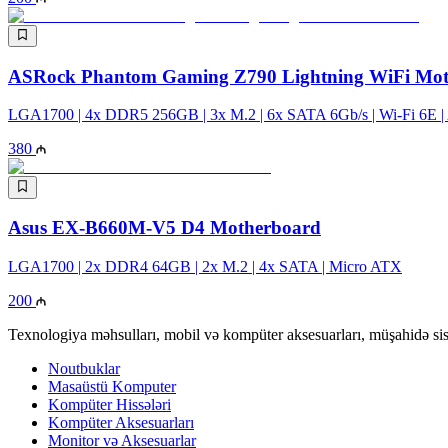
ASRock Phantom Gaming Z790 Lightning WiFi Mot
LGA1700 | 4x DDR5 256GB | 3x M.2 | 6x SATA 6Gb/s | Wi-Fi 6E 
380
Asus EX-B660M-V5 D4 Motherboard
LGA1700​​​​​​​ | 2x DDR4 64GB | 2x M.2 | 4x SATA | Micro ATX
200
Texnologiya məhsulları, mobil və kompüter aksesuarları, müşahidə sis
Noutbuklar
Masaüstü Komputer
Kompüter Hissələri
Kompüter Aksesuarları
Monitor və Aksesuarlar