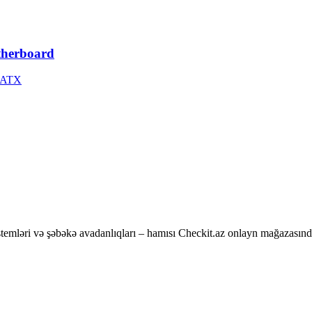
herboard
| ATX
temləri və şəbəkə avadanlıqları – hamısı Checkit.az onlayn mağazasınd