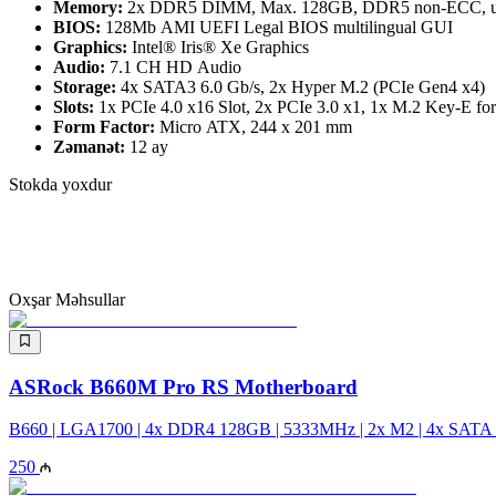
Memory:
2x DDR5 DIMM, Max. 128GB, DDR5 non-ECC, un-
BIOS:
128Mb AMI UEFI Legal BIOS multilingual GUI
Graphics:
Intel® Iris® Xe Graphics
Audio:
7.1 CH HD Audio
Storage:
4x SATA3 6.0 Gb/s, 2x Hyper M.2 (PCIe Gen4 x4)
Slots:
1x PCIe 4.0 x16 Slot, 2x PCIe 3.0 x1, 1x M.2 Key-E fo
Form Factor:
Micro ATX, 244 x 201 mm
Zəmanət:
12 ay
Stokda yoxdur
Oxşar Məhsullar
ASRock B660M Pro RS Motherboard
B660 | LGA1700 | 4x DDR4 128GB | 5333MHz | 2x M2 | 4x SATA
250