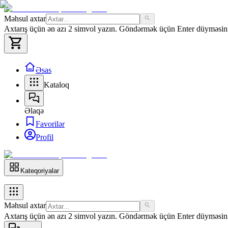
Məhsul axtar
Axtarış üçün ən azı 2 simvol yazın. Göndərmək üçün Enter düyməsini 
Əsas
Kataloq
Əlaqə
Favorilər
Profil
Kateqoriyalar
Məhsul axtar
Axtarış üçün ən azı 2 simvol yazın. Göndərmək üçün Enter düyməsini 