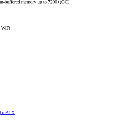
buffered memory up to 7200+(OC)
r WiFi
 | mATX