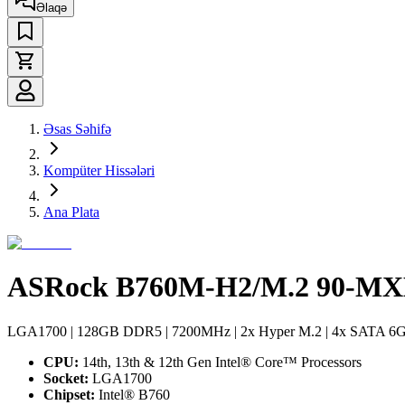
Əlaqə
Əsas Səhifə
Kompüter Hissələri
Ana Plata
ASRock B760M-H2/M.2 90-M
LGA1700​​​​​​​ | 128GB DDR5 | 7200MHz | 2x Hyper M.2 | 4x SATA 6
CPU:
14th, 13th & 12th Gen Intel® Core™ Processors
Socket:
LGA1700
Chipset:
Intel® B760