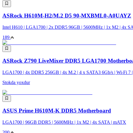
ASRock H610M-H2/M.2 D5 90-MXBML0-A0UAYZ
Intel H610 | LGA1700 | 2x DDR5 96GB | 5600MHz | 1x M2 | 4x S
189
ASRock Z790 LiveMixer DDR5 LGA1700 Motherbo
LGA1700 | 4x DDR5 256GB | 4x M.2 | 4 x SATA3 6Gb/s | Wi-Fi 7 
Stokda yoxdur
ASUS Prime H610M-K DDR5 Motherboard
LGA1700 | 96GB DDR5 | 5600MHz | 1x M2 | 4x SATA | mATX
200