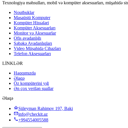
Texnologiya məhsulları, mobil və kompüter aksesuarları, müşahidə sis
Noutbuklar
Masaüstü Komputer
Kompüter Hissələri
Kompüter Aksesuarları
Monitor və Aksesuarlar
Ofis avadanlığı
Şəbəkə Avadanlıqları
Video Müşahidə Cihazları
Telefon Aksesuarları
LİNKLƏR
Haqqımızda
Əlaqə
Öz kompüterini yığ
Ən çox verilən suallar
Əlaqə
Süleyman Rahimov 197, Baki
info@checkit.az
+994554005588