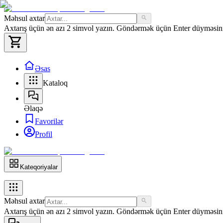
Məhsul axtar
Axtarış üçün ən azı 2 simvol yazın. Göndərmək üçün Enter düyməsini 
Əsas
Kataloq
Əlaqə
Favorilər
Profil
Kateqoriyalar
Məhsul axtar
Axtarış üçün ən azı 2 simvol yazın. Göndərmək üçün Enter düyməsini 