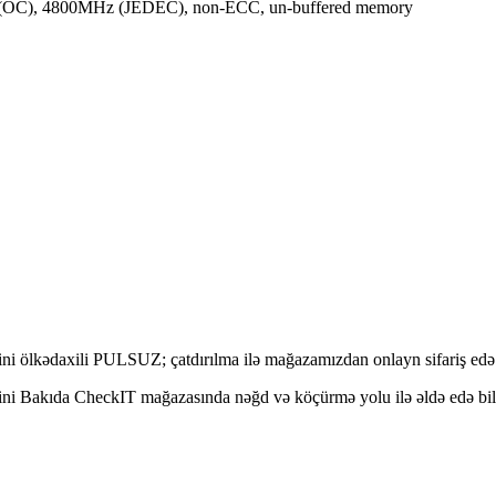
OC), 4800MHz (JEDEC), non-ECC, un-buffered memory
lkədaxili PULSUZ; çatdırılma ilə mağazamızdan onlayn sifariş edə b
Bakıda CheckIT mağazasında nəğd və köçürmə yolu ilə əldə edə bilə