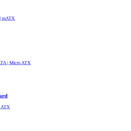
 | mATX
ATA | Micro ATX
ard
| ATX