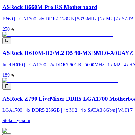
ASRock B660M Pro RS Motherboard
B660 | LGA1700 | 4x DDR4 128GB | 5333MHz | 2x M2 | 4x SATA
250
ASRock H610M-H2/M.2 D5 90-MXBML0-A0UAYZ
Intel H610 | LGA1700 | 2x DDR5 96GB | 5600MHz | 1x M2 | 4x S
189
ASRock Z790 LiveMixer DDR5 LGA1700 Motherbo
LGA1700 | 4x DDR5 256GB | 4x M.2 | 4 x SATA3 6Gb/s | Wi-Fi 7 
Stokda yoxdur