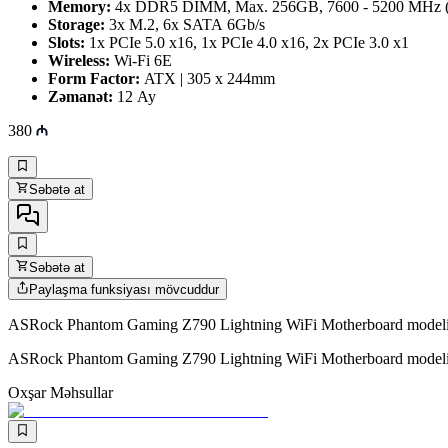
Memory:
4x DDR5 DIMM, Max. 256GB, 7600 - 5200 MHz (
Storage:
3x M.2, 6x SATA 6Gb/s
Slots:
1x PCIe 5.0 x16, 1x PCIe 4.0 x16, 2x PCIe 3.0 x1
Wireless:
Wi-Fi 6E
Form Factor:
ATX | 305 x 244mm
Zəmanət:
12 Ay
380
Səbətə at
Səbətə at
Paylaşma funksiyası mövcuddur
ASRock Phantom Gaming Z790 Lightning WiFi Motherboard modelini ö
ASRock Phantom Gaming Z790 Lightning WiFi Motherboard modelini 
Oxşar Məhsullar