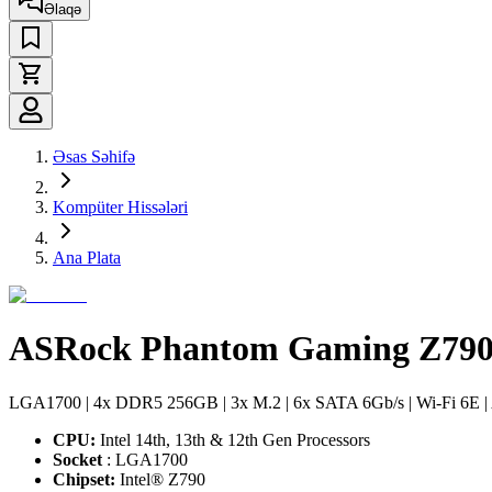
Əlaqə
Əsas Səhifə
Kompüter Hissələri
Ana Plata
ASRock Phantom Gaming Z790 
LGA1700 | 4x DDR5 256GB | 3x M.2 | 6x SATA 6Gb/s | Wi-Fi 6E 
CPU:
Intel 14th, 13th & 12th Gen Processors
Socket
: LGA1700
Chipset:
Intel® Z790