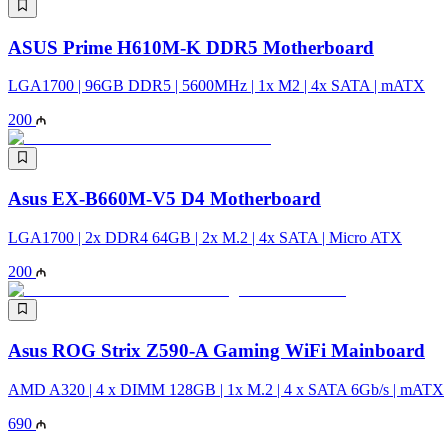
ASUS Prime H610M-K DDR5 Motherboard
LGA1700 | 96GB DDR5 | 5600MHz | 1x M2 | 4x SATA | mATX
200
Asus EX-B660M-V5 D4 Motherboard
LGA1700​​​​​​​ | 2x DDR4 64GB | 2x M.2 | 4x SATA | Micro ATX
200
Asus ROG Strix Z590-A Gaming WiFi Mainboard
AMD A320 | 4 x DIMM 128GB | 1x M.2 | 4 x SATA 6Gb/s | mATX
690