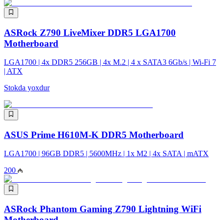
ASRock Z790 LiveMixer DDR5 LGA1700
Motherboard
LGA1700 | 4x DDR5 256GB | 4x M.2 | 4 x SATA3 6Gb/s | Wi-Fi 7
| ATX
Stokda yoxdur
ASUS Prime H610M-K DDR5 Motherboard
LGA1700 | 96GB DDR5 | 5600MHz | 1x M2 | 4x SATA | mATX
200
ASRock Phantom Gaming Z790 Lightning WiFi
Motherboard