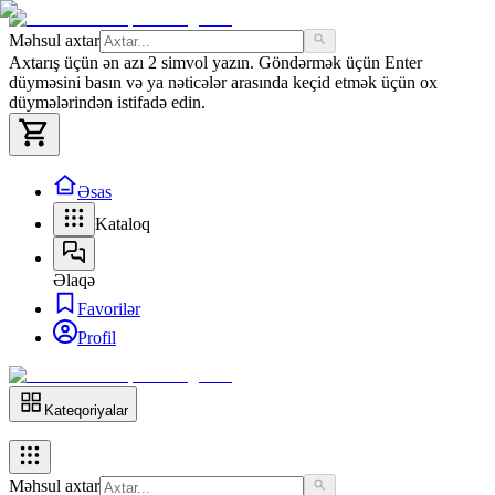
Məhsul axtar
Axtarış üçün ən azı 2 simvol yazın. Göndərmək üçün Enter
düyməsini basın və ya nəticələr arasında keçid etmək üçün ox
düymələrindən istifadə edin.
Əsas
Kataloq
Əlaqə
Favorilər
Profil
Kateqoriyalar
Məhsul axtar