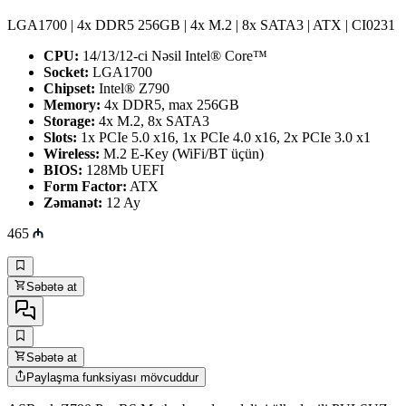
LGA1700 | 4x DDR5 256GB | 4x M.2 | 8x SATA3 | ATX | CI0231
CPU:
14/13/12-ci Nəsil Intel® Core™
Socket:
LGA1700
Chipset:
Intel® Z790
Memory:
4x DDR5, max 256GB
Storage:
4x M.2, 8x SATA3
Slots:
1x PCIe 5.0 x16, 1x PCIe 4.0 x16, 2x PCIe 3.0 x1
Wireless:
M.2 E-Key (WiFi/BT üçün)
BIOS:
128Mb UEFI
Form Factor:
ATX
Zəmanət:
12 Ay
465
Səbətə at
Səbətə at
Paylaşma funksiyası mövcuddur