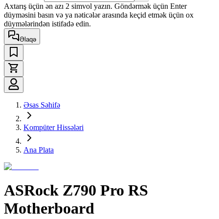
Axtarış üçün ən azı 2 simvol yazın. Göndərmək üçün Enter
düyməsini basın və ya nəticələr arasında keçid etmək üçün ox
düymələrindən istifadə edin.
Əlaqə
Əsas Səhifə
Kompüter Hissələri
Ana Plata
ASRock Z790 Pro RS
Motherboard