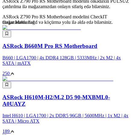
ASRock Z790 Pro RS Motherboard modelini ölkədaxili PULSUZ
çatdırılma ilə mağazamızdan onlayn sifariş edə bilərsiniz.
ASRock Z790 Pro RS Motherboard modelini CheckIT
mağazasında nəğd və köçürmə yolu ilə əldə edə bilərsiniz.
Oxşar Məhsullar
ASRock B660M Pro RS Motherboard
B660 | LGA1700 | 4x DDR4 128GB | 5333MHz | 2x M2 | 4x
SATA | mATX
250
ASRock H610M-H2/M.2 D5 90-MXBML0-
A0UAYZ
Intel H610 | LGA1700 | 2x DDR5 96GB | 5600MHz | 1x M2 | 4x
SATA | Micro ATX
189