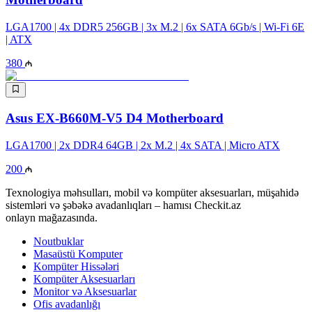
LGA1700 | 4x DDR5 256GB | 3x M.2 | 6x SATA 6Gb/s | Wi-Fi 6E
| ATX
380
Asus EX-B660M-V5 D4 Motherboard
LGA1700​​​​​​​ | 2x DDR4 64GB | 2x M.2 | 4x SATA | Micro ATX
200
Texnologiya məhsulları, mobil və kompüter aksesuarları, müşahidə
sistemləri və şəbəkə avadanlıqları – hamısı Checkit.az
onlayn mağazasında.
Noutbuklar
Masaüstü Komputer
Kompüter Hissələri
Kompüter Aksesuarları
Monitor və Aksesuarlar
Ofis avadanlığı