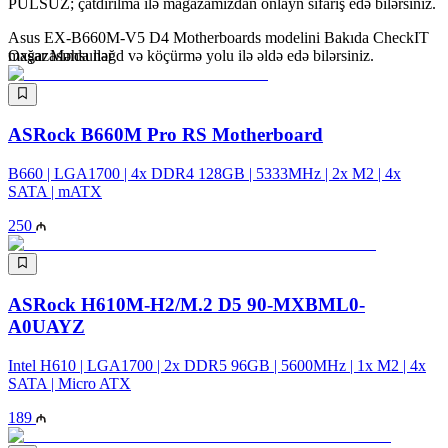
PULSUZ; çatdırılma ilə mağazamızdan onlayn sifariş edə bilərsiniz.
Asus EX-B660M-V5 D4 Motherboards modelini Bakıda CheckIT
mağazasında nəğd və köçürmə yolu ilə əldə edə bilərsiniz.
Oxşar Məhsullar
ASRock B660M Pro RS Motherboard
B660 | LGA1700 | 4x DDR4 128GB | 5333MHz | 2x M2 | 4x
SATA | mATX
250
ASRock H610M-H2/M.2 D5 90-MXBML0-
A0UAYZ
Intel H610 | LGA1700 | 2x DDR5 96GB | 5600MHz | 1x M2 | 4x
SATA | Micro ATX
189