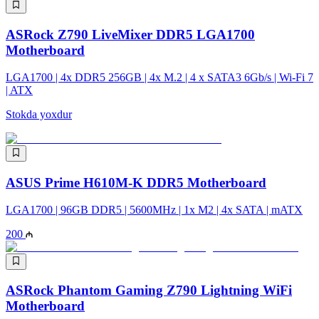
ASRock Z790 LiveMixer DDR5 LGA1700
Motherboard
LGA1700 | 4x DDR5 256GB | 4x M.2 | 4 x SATA3 6Gb/s | Wi-Fi 7
| ATX
Stokda yoxdur
ASUS Prime H610M-K DDR5 Motherboard
LGA1700 | 96GB DDR5 | 5600MHz | 1x M2 | 4x SATA | mATX
200
ASRock Phantom Gaming Z790 Lightning WiFi
Motherboard