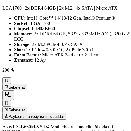
LGA1700​​​​​​​ | 2x DDR4 64GB | 2x M.2 | 4x SATA | Micro ATX
CPU:
Intel® Core™ 14/ 13/12 Gen, Intel® Pentium®
Socket
: LGA1700
Chipset:
Intel® B660
Memory:
2x DDR4 64 GB, 5333 - 3333MHz (OC), 3200 - 
ECC
Storage:
2x M.2 PCIe 4.0, 4x SATA
Slots:
1x PCIe 4.0/3.0 x16, 2x PCIe 3.0 x1
Form Factor:
Micro ATX 24.4 cm x 21.1 cm
Zəmanət:
12 Ay
200
Səbətə at
Səbətə at
Paylaşma funksiyası mövcuddur
Asus EX-B660M-V5 D4 Motherboards modelini ölkədaxili