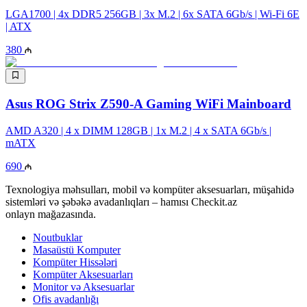
LGA1700 | 4x DDR5 256GB | 3x M.2 | 6x SATA 6Gb/s | Wi-Fi 6E
| ATX
380
Asus ROG Strix Z590-A Gaming WiFi Mainboard
AMD A320 | 4 x DIMM 128GB | 1x M.2 | 4 x SATA 6Gb/s |
mATX
690
Texnologiya məhsulları, mobil və kompüter aksesuarları, müşahidə
sistemləri və şəbəkə avadanlıqları – hamısı Checkit.az
onlayn mağazasında.
Noutbuklar
Masaüstü Komputer
Kompüter Hissələri
Kompüter Aksesuarları
Monitor və Aksesuarlar
Ofis avadanlığı