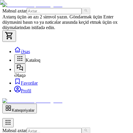
Məhsul axtar
Axtarış üçün ən azı 2 simvol yazın. Göndərmək üçün Enter
düyməsini basın və ya nəticələr arasında keçid etmək üçün ox
düymələrindən istifadə edin.
Əsas
Kataloq
Əlaqə
Favorilər
Profil
Kateqoriyalar
Məhsul axtar