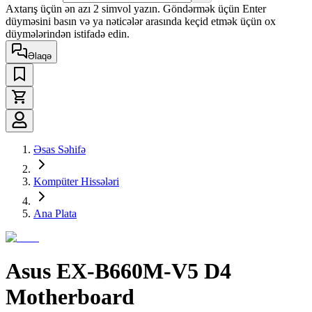
Axtarış üçün ən azı 2 simvol yazın. Göndərmək üçün Enter
düyməsini basın və ya nəticələr arasında keçid etmək üçün ox
düymələrindən istifadə edin.
Əlaqə
Əsas Səhifə
Kompüter Hissələri
Ana Plata
Asus EX-B660M-V5 D4
Motherboard