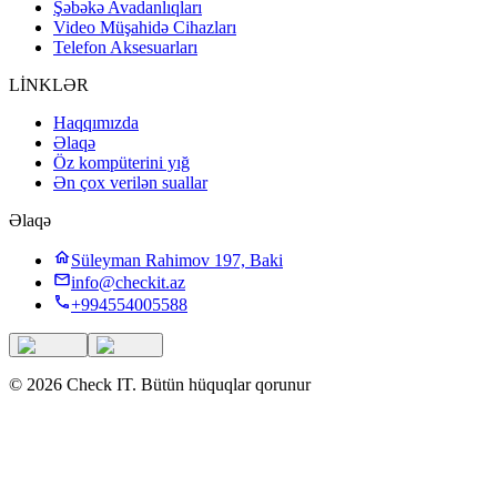
Şəbəkə Avadanlıqları
Video Müşahidə Cihazları
Telefon Aksesuarları
LİNKLƏR
Haqqımızda
Əlaqə
Öz kompüterini yığ
Ən çox verilən suallar
Əlaqə
Süleyman Rahimov 197, Baki
info@checkit.az
+994554005588
©
2026
Check IT
.
Bütün hüquqlar qorunur