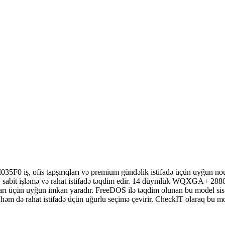
 ofis tapşırıqları və premium gündəlik istifadə üçün uyğun nou
sabit işləmə və rahat istifadə təqdim edir. 14 düymlük WQXGA+ 288
mları üçün uyğun imkan yaradır. FreeDOS ilə təqdim olunan bu model sist
 həm də rahat istifadə üçün uğurlu seçimə çevirir. CheckIT olaraq bu m