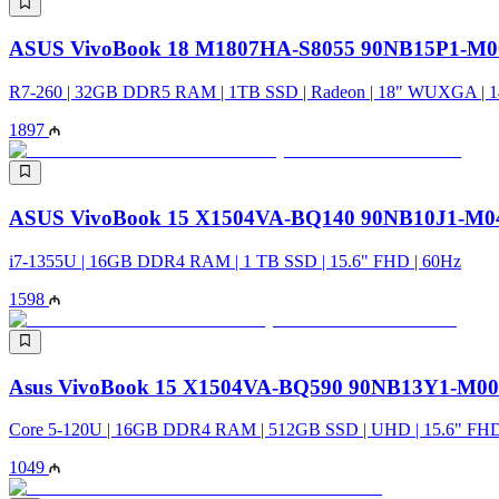
ASUS VivoBook 18 M1807HA-S8055 90NB15P1-M
R7-260 | 32GB DDR5 RAM | 1TB SSD | Radeon | 18" WUXGA | 
1897
ASUS VivoBook 15 X1504VA-BQ140 90NB10J1-M0
i7-1355U | 16GB DDR4 RAM | 1 TB SSD | 15.6" FHD | 60Hz
1598
Asus VivoBook 15 X1504VA-BQ590 90NB13Y1-M0
Core 5-120U | 16GB DDR4 RAM | 512GB SSD | UHD | 15.6" FHD
1049