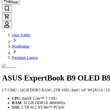
Əlaqə
Əsas Səhifə
Noutbuklar
Premium Laptop
ASUS ExpertBook B9 OLED B
C7-150U | 32GB DDR5 RAM | 2TB SSD | Intel | 14″ WQXGA | 1
CPU
: Intel® Core™ 7 150U
RAM
: 32 GB DDR5X 4800MHz
SSD
: 2 TB M.2 NVMe™ PCIe®