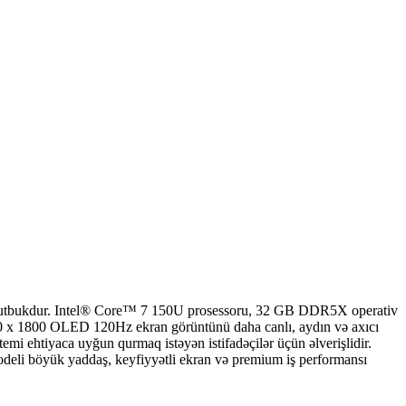
tbukdur. Intel® Core™ 7 150U prosessoru, 32 GB DDR5X operativ
0 x 1800 OLED 120Hz ekran görüntünü daha canlı, aydın və axıcı
emi ehtiyaca uyğun qurmaq istəyən istifadəçilər üçün əlverişlidir.
odeli böyük yaddaş, keyfiyyətli ekran və premium iş performansı