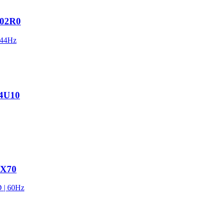
002R0
144Hz
4U10
0X70
 | 60Hz