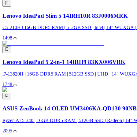
Lenovo IdeaPad Slim 5 14IRH10R 83J0006MRK
C5-210H | 16GB DDR5 RAM | 512GB SSD | Intel | 14" WUXGA |
1498
Lenovo IdeaPad 5 2-in-1 14IRH9 83KX006VRK
i7-13620H | 16GB DDR5 RAM | 512GB SSD | UHD | 14" WUXGA
1748
ASUS ZenBook 14 OLED UM3406KA-QD130 90NB
Ryzen AI 5-340 | 16GB DDR5 RAM | 512GB SSD | Radeon | 14"
2095