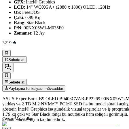
GFX
: Intel® Graphics
LCD
: 14" WQXGA+ (2880 x 1800) OLED, 120Hz
OS
: FreeDOS
Çəki
: 0.99 Kq
Rəng
: Star Black
P/N
: 90NX05W1-M035F0
Zəmanət
: 12 Ay
3219
Səbətə at
Səbətə at
Paylaşma funksiyası mövcuddur
ASUS ExpertBook B9 OLED B9403CVAR-PP2269 90NX05W1-M035F0 iş,
yaddaş və 2 TB M.2 NVMe™ PCIe® SSD ilə bu model sürətli açılış, 
göstərir, Intel® Graphics isə gündəlik vizual tapşırıqlar və iş proqra
1.79 kq çəki və Star Black rəngi bu noutbuku həm səliqəli görünüşlü,
Oxşar Məhsullar
axtaran alıcılar üçün təqdim edirik.