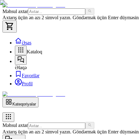
Məhsul axtar
Axtarış üçün ən azı 2 simvol yazın. Göndərmək üçün Enter düyməsini 
Əsas
Kataloq
Əlaqə
Favorilər
Profil
Kateqoriyalar
Məhsul axtar
Axtarış üçün ən azı 2 simvol yazın. Göndərmək üçün Enter düyməsini 