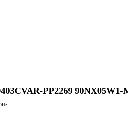
9403CVAR-PP2269 90NX05W1-
20Hz