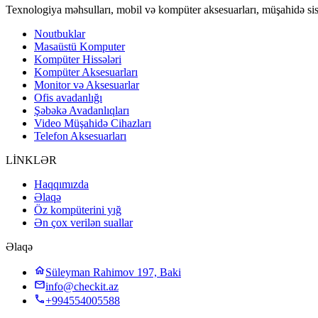
Texnologiya məhsulları, mobil və kompüter aksesuarları, müşahidə sis
Noutbuklar
Masaüstü Komputer
Kompüter Hissələri
Kompüter Aksesuarları
Monitor və Aksesuarlar
Ofis avadanlığı
Şəbəkə Avadanlıqları
Video Müşahidə Cihazları
Telefon Aksesuarları
LİNKLƏR
Haqqımızda
Əlaqə
Öz kompüterini yığ
Ən çox verilən suallar
Əlaqə
Süleyman Rahimov 197, Baki
info@checkit.az
+994554005588