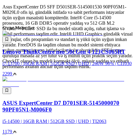
Asus ExpertCenter D5 SFF D501SER-5145001530 90PF05M1-
M029L0 ofis işi, gündəlik istifadə və sabit performans istəyənlər
üçün uyğun masaüstü kompüterdir. Intel® Core i5-14500
prosessoru, 16 GB DDR5 operativ yaddaş və 512 GB M.2
Oxşar Məhsullar
NVMe™ PCIe® SSD ilə bu model sürətli açılış, rahat işləmə və
stabil performans təqdim edir. Intel® UHD Graphics gündəlik vizual
tapşırıqlar, ofis proqramları və standart iş yükü üçün uyğun imkan
yaradır. FreeDOS ilə təqdim olunan bu model sistemi ehtiyaca
uyğun qurmaq istəyən istifadəçilər üçün əlverişlidir. SFF korpus
Lenovo ThinkCentre neo 50t Gen 4 12JCS065RT
quruluşu masada az yer tutur və iş mühiti üçün praktik seçim yaradır.
CheckIT olaraq bu modeli kompakt ölçü, müasir yaddaş və etibarlı
i7-13700 | 16GB RAM | 512GB SSD | UHD | 260W 90% | CI1030
performans axtaran alıcılar üçün təqdim edirik.
2299
ASUS ExpertCenter D7 D701SER-5145000070
90PF05N1-M006F0
i5-14500 | 16GB RAM | 512GB SSD | UHD | TI2063
1179