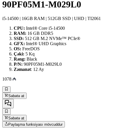
90PF05M1-M029L0
i5-14500 | 16GB RAM | 512GB SSD | UHD | TI2061
CPU:
Intel® Core i5-14500
RAM:
16 GB DDR5
SSD:
512 GB M.2 NVMe™ PCIe®
GFX:
Intel® UHD Graphics
OS:
FreeDOS
Çəki:
5 Kq
Rəng:
Black
P/N:
90PF05M1-M029L0
Zəmanət
: 12 Ay
1078
Səbətə at
Səbətə at
Paylaşma funksiyası mövcuddur