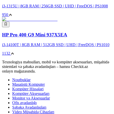
i3-1315U | 8GB RAM | 256GB SSD | UHD | FreeDOS | PS1008
950
HP Pro 400 G9 Mini 937X5EA
i3-14100T | 8GB RAM | 512GB SSD | UHD | FreeDOS | PS1010
1132
Texnologiya məhsulları, mobil və kompüter aksesuarları, müşahidə
sistemləri və şəbəkə avadanlıqları – hamısı Checkit.az
onlayn mağazasında.
Noutbuklar
Masaüstü Komputer
Kompüter Hissələri
Kompüter Aksesuarları
Monitor və Aksesuarlar
Ofis avadanlığı
Şəbəkə Avadanlıqları
Video Müşahidə Cihazları