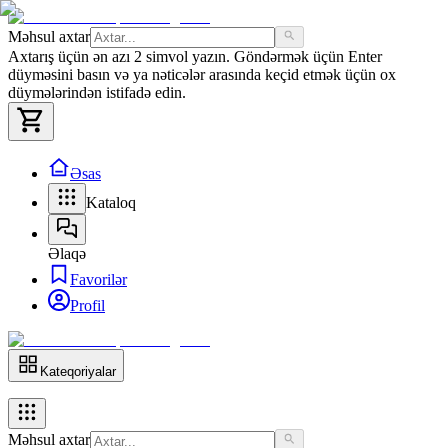
Məhsul axtar
Axtarış üçün ən azı 2 simvol yazın. Göndərmək üçün Enter
düyməsini basın və ya nəticələr arasında keçid etmək üçün ox
düymələrindən istifadə edin.
Əsas
Kataloq
Əlaqə
Favorilər
Profil
Kateqoriyalar
Məhsul axtar