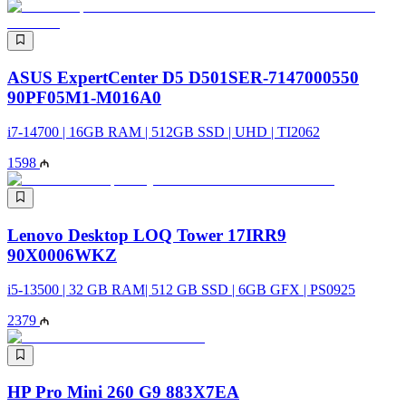
ASUS ExpertCenter D5 D501SER-7147000550
90PF05M1-M016A0
i7-14700 | 16GB RAM | 512GB SSD | UHD | TI2062
1598
Lenovo Desktop LOQ Tower 17IRR9
90X0006WKZ
i5-13500 | 32 GB RAM| 512 GB SSD | 6GB GFX | PS0925
2379
HP Pro Mini 260 G9 883X7EA