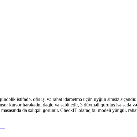
istifadə, ofis işi və rahat idarəetmə üçün uyğun simsiz siçandır. 
nsor kursor hərəkətini dəqiq və sabit edir, 3 düyməli quruluş isə sadə 
iş masasında da səliqəli görünür. CheckIT olaraq bu modeli yüngül, rahat