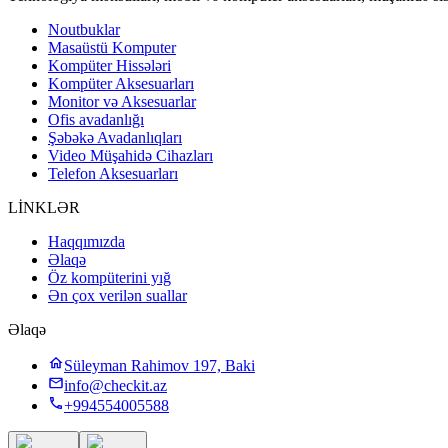
Noutbuklar
Masaüstü Komputer
Kompüter Hissələri
Kompüter Aksesuarları
Monitor və Aksesuarlar
Ofis avadanlığı
Şəbəkə Avadanlıqları
Video Müşahidə Cihazları
Telefon Aksesuarları
LİNKLƏR
Haqqımızda
Əlaqə
Öz kompüterini yığ
Ən çox verilən suallar
Əlaqə
Süleyman Rahimov 197, Baki
info@checkit.az
+994554005588