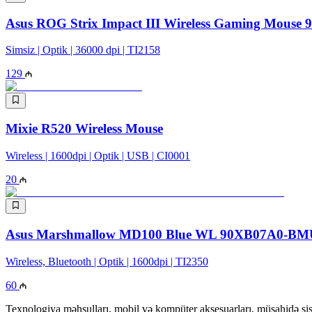
Asus ROG Strix Impact III Wireless Gaming Mou
Simsiz | Optik | 36000 dpi | TI2158
129
Mixie R520 Wireless Mouse
Wireless | 1600dpi | Optik | USB | CI0001
20
Asus Marshmallow MD100 Blue WL 90XB07A0-BM
Wireless, Bluetooth | Optik | 1600dpi | TI2350
60
Texnologiya məhsulları, mobil və kompüter aksesuarları, müşahidə sis