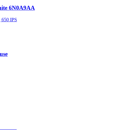
White 6N0A9AA
| 650 IPS
use