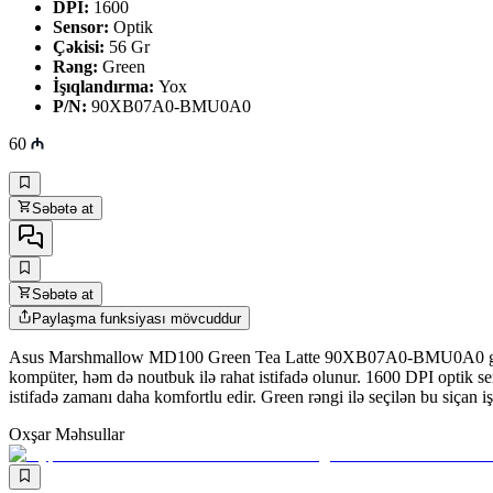
DPI:
1600
Sensor:
Optik
Çəkisi:
56 Gr
Rəng:
Green
İşıqlandırma:
Yox
P/N:
90XB07A0-BMU0A0
60
Səbətə at
Səbətə at
Paylaşma funksiyası mövcuddur
Asus Marshmallow MD100 Green Tea Latte 90XB07A0-BMU0A0 gündəlik 
kompüter, həm də noutbuk ilə rahat istifadə olunur. 1600 DPI optik se
istifadə zamanı daha komfortlu edir. Green rəngi ilə seçilən bu siçan 
Oxşar Məhsullar