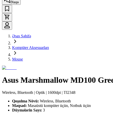
Əlaqə
Əsas Səhifə
Kompüter Aksesuarları
Mouse
Asus Marshmallow MD100 Gre
Wireless, Bluetooth | Optik | 1600dpi | TI2348
Qoşulma Növü:
Wireless, Bluetooth
Məqsəd:
Masaüstü kompüter üçün, Notbuk üçün
Düymələrin Sayı:
3