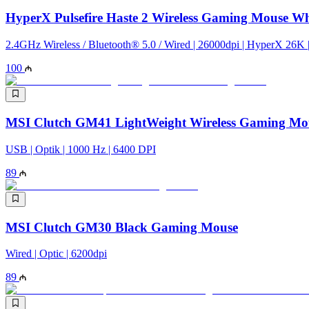
HyperX Pulsefire Haste 2 Wireless Gaming Mouse 
2.4GHz Wireless / Bluetooth® 5.0 / Wired | 26000dpi | HyperX 26K 
100
MSI Clutch GM41 LightWeight Wireless Gaming Mo
USB | Optik | 1000 Hz | 6400 DPI
89
MSI Clutch GM30 Black Gaming Mouse
Wired | Optic | 6200dpi
89