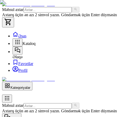
Məhsul axtar
Axtarış üçün ən azı 2 simvol yazın. Göndərmək üçün Enter düyməsini 
Əsas
Kataloq
Əlaqə
Favorilər
Profil
Kateqoriyalar
Məhsul axtar
Axtarış üçün ən azı 2 simvol yazın. Göndərmək üçün Enter düyməsini 