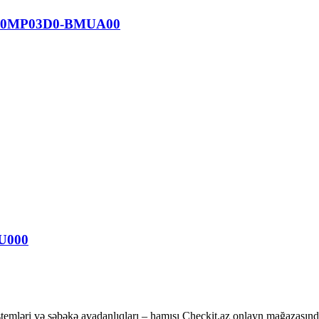
se 90MP03D0-BMUA00
U000
temləri və şəbəkə avadanlıqları – hamısı Checkit.az onlayn mağazasınd