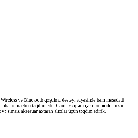
Wireless və Bluetooth qoşulma dəstəyi sayəsində həm masaüstü
və rahat idarəetmə təqdim edir. Cəmi 56 qram çəki bu modeli uzun
 və simsiz aksesuar axtaran alıcılar üçün təqdim edirik.