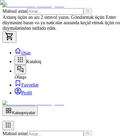
Məhsul axtar
Axtarış üçün ən azı 2 simvol yazın. Göndərmək üçün Enter
düyməsini basın və ya nəticələr arasında keçid etmək üçün ox
düymələrindən istifadə edin.
Əsas
Kataloq
Əlaqə
Favorilər
Profil
Kateqoriyalar
Məhsul axtar