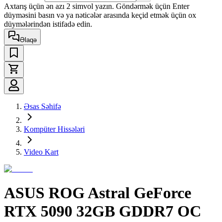
Axtarış üçün ən azı 2 simvol yazın. Göndərmək üçün Enter
düyməsini basın və ya nəticələr arasında keçid etmək üçün ox
düymələrindən istifadə edin.
Əlaqə
Əsas Səhifə
Kompüter Hissələri
Video Kart
ASUS ROG Astral GeForce
RTX 5090 32GB GDDR7 OC