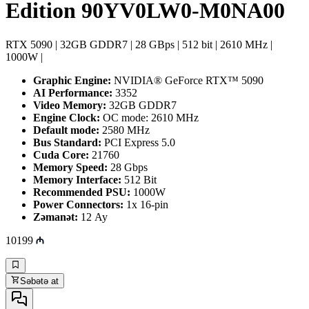
Edition 90YV0LW0-M0NA00
RTX 5090 | 32GB GDDR7 | 28 GBps | 512 bit | 2610 MHz |
1000W |
Graphic Engine:
NVIDIA® GeForce RTX™ 5090
AI Performance:
3352
Video Memory:
32GB GDDR7
Engine Clock:
OC mode: 2610 MHz
Default mode:
2580 MHz
Bus Standard:
PCI Express 5.0
Cuda Core:
21760
Memory Speed:
28 Gbps
Memory Interface:
512 Bit
Recommended PSU:
1000W
Power Connectors:
1x 16-pin
Zəmanət:
12 Ay
10199
Səbətə at