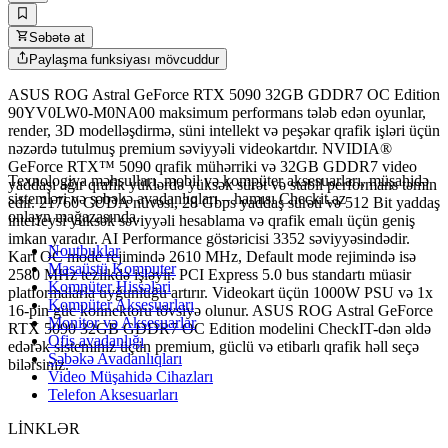
Səbətə at
Paylaşma funksiyası mövcuddur
ASUS ROG Astral GeForce RTX 5090 32GB GDDR7 OC Edition
90YV0LW0-M0NA00 maksimum performans tələb edən oyunlar,
render, 3D modelləşdirmə, süni intellekt və peşəkar qrafik işləri üçün
nəzərdə tutulmuş premium səviyyəli videokartdır. NVIDIA®
GeForce RTX™ 5090 qrafik mühərriki və 32GB GDDR7 video
Texnologiya məhsulları, mobil və kompüter aksesuarları, müşahidə
yaddaşı ağır qrafik yüklərdə yüksək sürət və stabil performans təmin
sistemləri və şəbəkə avadanlıqları – hamısı Checkit.az
edir. 21760 CUDA nüvəsi, 28 Gbps yaddaş sürəti və 512 Bit yaddaş
onlayn mağazasında.
interfeysi yüksək səviyyəli hesablama və qrafik emalı üçün geniş
imkan yaradır. AI Performance göstəricisi 3352 səviyyəsindədir.
Noutbuklar
Kart OC mode rejimində 2610 MHz, Default mode rejimində isə
Masaüstü Komputer
2580 MHz tezlikdə işləyir. PCI Express 5.0 bus standartı müasir
Kompüter Hissələri
platformalarla uyğunluğu artırır. Videokart üçün 1000W PSU və 1x
Kompüter Aksesuarları
16-pin güc konnektoru tövsiyə olunur. ASUS ROG Astral GeForce
Monitor və Aksesuarlar
RTX 5090 32GB GDDR7 OC Edition modelini CheckIT-dən əldə
Ofis avadanlığı
edərək sisteminiz üçün premium, güclü və etibarlı qrafik həll seçə
Şəbəkə Avadanlıqları
bilərsiniz.
Video Müşahidə Cihazları
Telefon Aksesuarları
LİNKLƏR