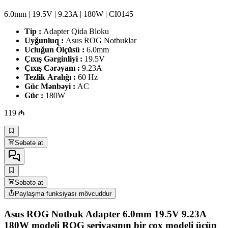
6.0mm | 19.5V | 9.23A | 180W | CI0145
Tip :
Adapter Qida Bloku
Uyğunluq :
Asus ROG Notbuklar
Ucluğun Ölçüsü :
6.0mm
Çıxış Gərginliyi :
19.5V
Çıxış Cərəyanı :
9.23A
Tezlik Aralığı :
60 Hz
Güc Mənbəyi :
AC
Güc :
180W
119
Səbətə at
Səbətə at
Paylaşma funksiyası mövcuddur
Asus ROG Notbuk Adapter 6.0mm 19.5V 9.23A
180W
modeli ROG seriyasının bir çox modeli üçün