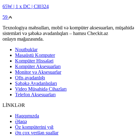
65W | 1 x DC | CI0324
59
Texnologiya məhsulları, mobil və kompüter aksesuarları, müşahidə
sistemləri və şəbəkə avadanlıqları – hamısı Checkit.az
onlayn mağazasında.
Noutbuklar
Masaüstü Komputer
Kompüter Hissələri
Kompüter Aksesuarları
Monitor və Aksesuarlar
Ofis avadanlığı
Şəbəkə Avadanlıqları
Video Müşahidə Cihazları
Telefon Aksesuarları
LİNKLƏR
Haqqımızda
Əlaqə
Öz kompüterini yığ
Ən çox verilən suallar