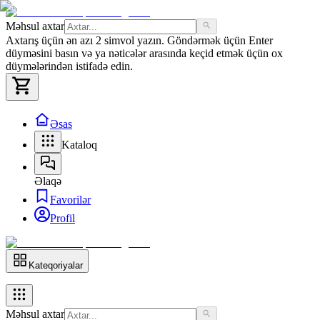
Məhsul axtar
Axtarış üçün ən azı 2 simvol yazın. Göndərmək üçün Enter
düyməsini basın və ya nəticələr arasında keçid etmək üçün ox
düymələrindən istifadə edin.
Əsas
Kataloq
Əlaqə
Favorilər
Profil
Kateqoriyalar
Məhsul axtar