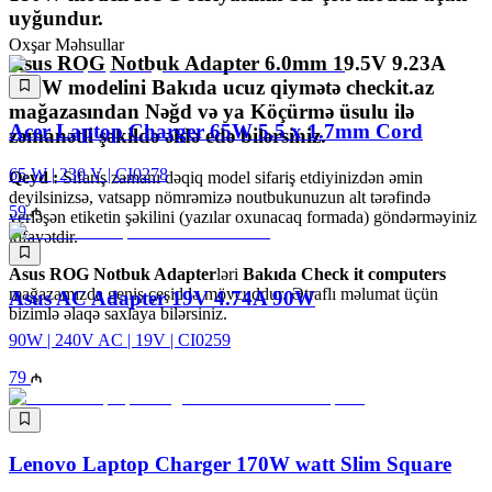
uyğundur.
Oxşar Məhsullar
Asus ROG Notbuk Adapter 6.0mm 19.5V 9.23A
180W
modelini Bakıda ucuz qiymətə
checkit.az
mağazasından
Nəğd
və ya
Köçürmə
üsulu ilə
Acer Laptop Charger 65W 5.5 x 1.7mm Cord
zəmanətli şəkildə əldə edə bilərsiniz.
65 W | 230 V | CI0278
Qeyd :
Sifariş zamanı dəqiq model sifariş etdiyinizdən əmin
deyilsinizsə, vatsapp nömrəmizə noutbukunuzun alt tərəfində
59
yerləşən etiketin şəkilini (yazılar oxunacaq formada) göndərməyiniz
kifayətdir.
Asus ROG Notbuk Adapter
ləri
Bakıda Check it computers
mağazamızda geniş çeşiddə mövcuddur. Ətraflı məlumat üçün
Asus AC Adapter 19V 4.74A 90W
bizimlə əlaqə saxlaya bilərsiniz.
90W | 240V AC | 19V | CI0259
79
Lenovo Laptop Charger 170W watt Slim Square