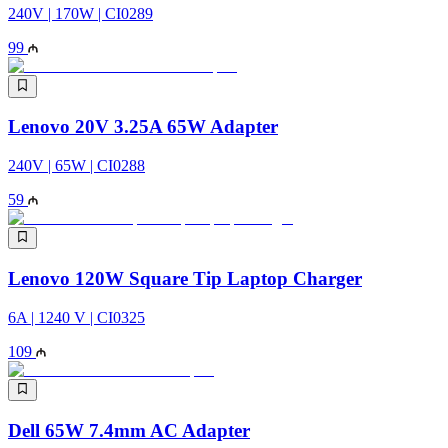
240V | 170W | CI0289
99
Lenovo 20V 3.25A 65W Adapter
240V | 65W | CI0288
59
Lenovo 120W Square Tip Laptop Charger
6A | 1240 V | CI0325
109
Dell 65W 7.4mm AC Adapter