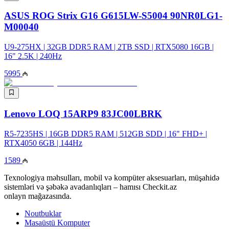
ASUS ROG Strix G16 G615LW-S5004 90NR0LG1-
M00040
U9-275HX | 32GB DDR5 RAM | 2TB SSD | RTX5080 16GB |
16" 2.5K | 240Hz
5995
Lenovo LOQ 15ARP9 83JC00LBRK
R5-7235HS | 16GB DDR5 RAM | 512GB SDD | 16" FHD+ |
RTX4050 6GB | 144Hz
1589
Texnologiya məhsulları, mobil və kompüter aksesuarları, müşahidə
sistemləri və şəbəkə avadanlıqları – hamısı Checkit.az
onlayn mağazasında.
Noutbuklar
Masaüstü Komputer