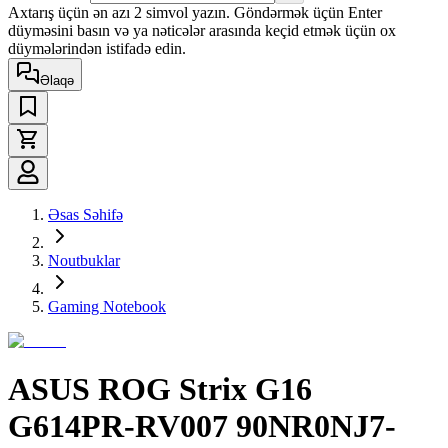
Axtarış üçün ən azı 2 simvol yazın. Göndərmək üçün Enter
düyməsini basın və ya nəticələr arasında keçid etmək üçün ox
düymələrindən istifadə edin.
Əlaqə
Əsas Səhifə
Noutbuklar
Gaming Notebook
ASUS ROG Strix G16
G614PR-RV007 90NR0NJ7-