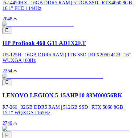
i5-14450HX | 16GB DDR5 RAM | 512GB SSD | RTX4060 8GB |
16.1" FHD | 144Hz
2048
HP ProBook 460 G11 AD1X2ET
U5-125H | 16GB DDR5 RAM | 1TB SSD | RTX2050 4GB | 16"
WUXGA | 60Hz
2254
LENOVO LEGION 5 15AHP10 83M00056RK
R7-260 | 32GB DDR5 RAM | 512GB SSD | RTX 5060 8GB |
15.1" WQXGA | 165Hz
2749