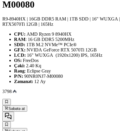
M00080
R9-8940HX | 16GB DDR5 RAM | 1TB SDD | 16" WUXGA |
RTX5070Ti 12GB | 165Hz
CPU:
AMD Ryzen 9 8940HX
RAM
: 16 GB DDR5 5200MHz
SDD:
1TB M.2 NVMe™ PCIe®
GFX:
NVIDA GeForce RTX 5070Ti 12GB
LCD:
16" WUXGA (1920x1200) IPS, 165Hz
OS:
FreeDos
Çəki:
2.40 Kq
Rəng
: Eclipse Gray
P/N:
90NR0NJ7-M00080
Zəmanət:
12 Ay
3798
Səbətə at