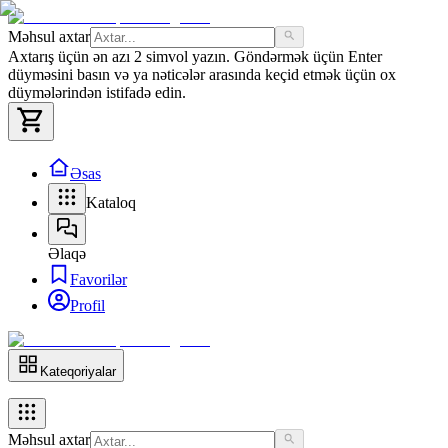
Məhsul axtar
Axtarış üçün ən azı 2 simvol yazın. Göndərmək üçün Enter
düyməsini basın və ya nəticələr arasında keçid etmək üçün ox
düymələrindən istifadə edin.
Əsas
Kataloq
Əlaqə
Favorilər
Profil
Kateqoriyalar
Məhsul axtar