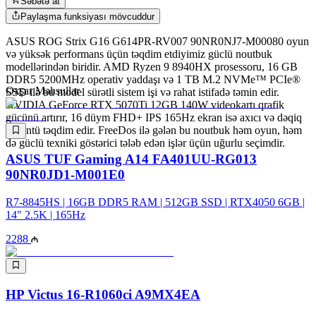
Səbətə at
Paylaşma funksiyası mövcuddur
ASUS ROG Strix G16 G614PR-RV007 90NR0NJ7-M00080 oyun
və yüksək performans üçün təqdim etdiyimiz güclü noutbuk
modellərindən biridir. AMD Ryzen 9 8940HX prosessoru, 16 GB
DDR5 5200MHz operativ yaddaşı və 1 TB M.2 NVMe™ PCIe®
Oxşar Məhsullar
SSD ilə bu model sürətli sistem işi və rahat istifadə təmin edir.
NVIDIA GeForce RTX 5070Ti 12GB 140W videokartı qrafik
gücünü artırır, 16 düym FHD+ IPS 165Hz ekran isə axıcı və dəqiq
görüntü təqdim edir. FreeDos ilə gələn bu noutbuk həm oyun, həm
də güclü texniki göstərici tələb edən işlər üçün uğurlu seçimdir.
ASUS TUF Gaming A14 FA401UU-RG013
90NR0JD1-M001E0
R7-8845HS | 16GB DDR5 RAM | 512GB SSD | RTX4050 6GB |
14" 2.5K | 165Hz
2288
HP Victus 16-R1060ci A9MX4EA