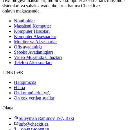
Texnologiya məhsulları, mobil və kompüter aksesuarları, müşahidə
sistemləri və şəbəkə avadanlıqları – hamısı Checkit.az
onlayn mağazasında.
Noutbuklar
Masaüstü Komputer
Kompüter Hissələri
Kompüter Aksesuarları
Monitor və Aksesuarlar
Ofis avadanlığı
Şəbəkə Avadanlıqları
Video Müşahidə Cihazları
Telefon Aksesuarları
LİNKLƏR
Haqqımızda
Əlaqə
Öz kompüterini yığ
Ən çox verilən suallar
Əlaqə
Süleyman Rahimov 197, Baki
info@checkit.az
+994554005588