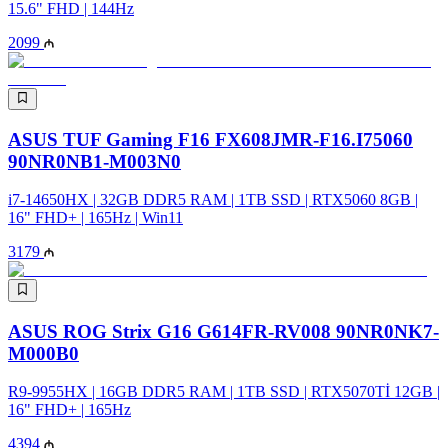
15.6" FHD | 144Hz
2099
ASUS TUF Gaming F16 FX608JMR-F16.I75060
90NR0NB1-M003N0
i7-14650HX | 32GB DDR5 RAM | 1TB SSD | RTX5060 8GB |
16" FHD+ | 165Hz | Win11
3179
ASUS ROG Strix G16 G614FR-RV008 90NR0NK7-
M000B0
R9-9955HX | 16GB DDR5 RAM | 1TB SSD | RTX5070Tİ 12GB |
16" FHD+ | 165Hz
4394