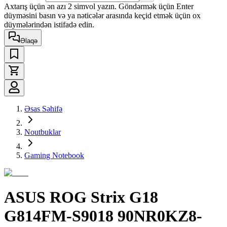
Axtarış üçün ən azı 2 simvol yazın. Göndərmək üçün Enter
düyməsini basın və ya nəticələr arasında keçid etmək üçün ox
düymələrindən istifadə edin.
Əlaqə
Əsas Səhifə
Noutbuklar
Gaming Notebook
ASUS ROG Strix G18
G814FM-S9018 90NR0KZ8-