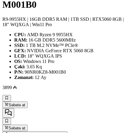
M001B0
R9-9955HX | 16GB DDR5 RAM | 1TB SSD | RTX5060 8GB |
18" WQXGA | Win11 Pro
CPU:
AMD Ryzen 9 9955HX
RAM:
16 GB DDR5 5600MHz
SSD:
1 TB M.2 NVMe™ PCIe®
GFX:
NVIDIA GeForce RTX 5060 8GB
LCD:
18" WQXGA IPS
OS:
Windows 11 Pro
Çəki:
3.65 Kq
P/N:
90NR0KZ8-M001B0
Zəmanət:
12 Ay
3899
Səbətə at
Səbətə at