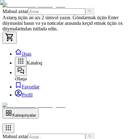
Məhsul axtar
Axtarış üçün ən azı 2 simvol yazın. Göndərmək üçün Enter
düyməsini basın və ya nəticələr arasında keçid etmək üçün ox
düymələrindən istifadə edin.
Əsas
Kataloq
Əlaqə
Favorilər
Profil
Kateqoriyalar
Məhsul axtar