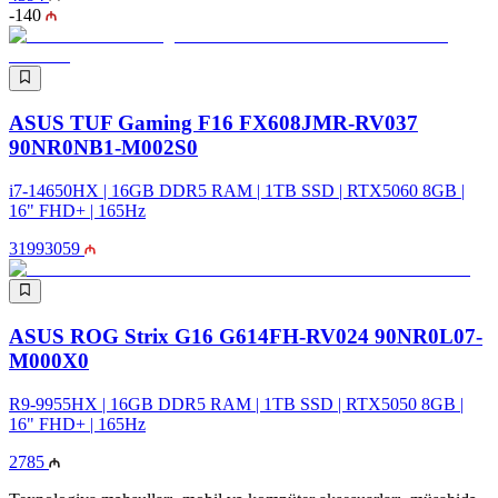
-
140
ASUS TUF Gaming F16 FX608JMR-RV037
90NR0NB1-M002S0
i7-14650HX | 16GB DDR5 RAM | 1TB SSD | RTX5060 8GB |
16" FHD+ | 165Hz
3199
3059
ASUS ROG Strix G16 G614FH-RV024 90NR0L07-
M000X0
R9-9955HX | 16GB DDR5 RAM | 1TB SSD | RTX5050 8GB |
16" FHD+ | 165Hz
2785