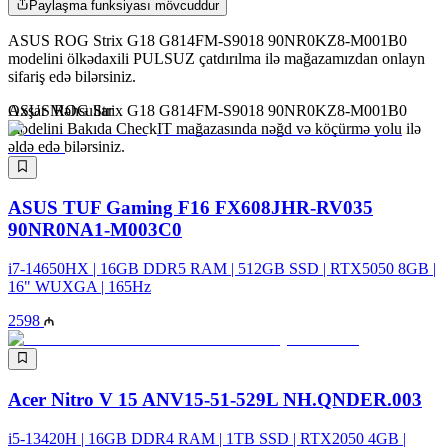
Paylaşma funksiyası mövcuddur
ASUS ROG Strix G18 G814FM-S9018 90NR0KZ8-M001B0
modelini ölkədaxili PULSUZ çatdırılma ilə mağazamızdan onlayn
sifariş edə bilərsiniz.
ASUS ROG Strix G18 G814FM-S9018 90NR0KZ8-M001B0
Oxşar Məhsullar
modelini Bakıda CheckIT mağazasında nəğd və köçürmə yolu ilə
əldə edə bilərsiniz.
ASUS TUF Gaming F16 FX608JHR-RV035
90NR0NA1-M003C0
i7-14650HX | 16GB DDR5 RAM | 512GB SSD | RTX5050 8GB |
16" WUXGA | 165Hz
2598
Acer Nitro V 15 ANV15-51-529L NH.QNDER.003
i5-13420H | 16GB DDR4 RAM | 1TB SSD | RTX2050 4GB |