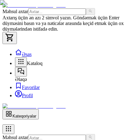
Məhsul axtar
Axtarış üçün ən azı 2 simvol yazın. Göndərmək üçün Enter
düyməsini basın və ya nəticələr arasında keçid etmək üçün ox
düymələrindən istifadə edin.
Əsas
Kataloq
Əlaqə
Favorilər
Profil
Kateqoriyalar
Məhsul axtar