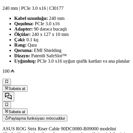
240 mm | PCIe 3.0 x16 | CI0177
Kabel uzunluğu:
240 mm
Qoşulma:
PCIe 3.0 x16
Adapter:
90 dərəcə bucaqlı
Ölçülər:
240 x 127 x 10 mm
Çəki:
0.1 kq
Rəng:
Qara
Qoruma:
EMI Shielding
Dizayn:
Patentli SafeSlot™
Uyğunluq:
PCIe 3.0 x16 uyğun qrafik kartları və ana platalar
100
Səbətə at
Səbətə at
Paylaşma funksiyası mövcuddur
ASUS ROG Strix Riser Cable 90DC0080-B09000 modelini