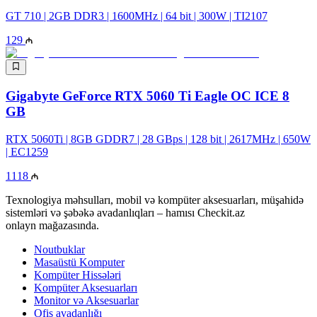
GT 710 | 2GB DDR3 | 1600MHz | 64 bit | 300W | TI2107
129
Gigabyte GeForce RTX 5060 Ti Eagle OC ICE 8
GB
RTX 5060Ti | 8GB GDDR7 | 28 GBps | 128 bit | 2617MHz | 650W
| EC1259
1118
Texnologiya məhsulları, mobil və kompüter aksesuarları, müşahidə
sistemləri və şəbəkə avadanlıqları – hamısı Checkit.az
onlayn mağazasında.
Noutbuklar
Masaüstü Komputer
Kompüter Hissələri
Kompüter Aksesuarları
Monitor və Aksesuarlar
Ofis avadanlığı