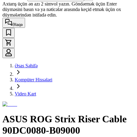
Axtarış üçün ən azı 2 simvol yazın. Göndərmək üçün Enter
düyməsini basın və ya nəticələr arasında keçid etmək üçün ox
düymələrindən istifadə edin.
Əlaqə
Əsas Səhifə
Kompüter Hissələri
Video Kart
ASUS ROG Strix Riser Cable
90DC0080-B09000