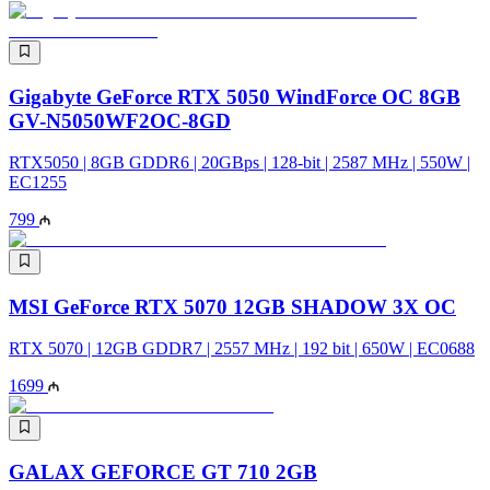
Gigabyte GeForce RTX 5050 WindForce OC 8GB
GV-N5050WF2OC-8GD
RTX5050 | 8GB GDDR6 | 20GBps | 128-bit | 2587 MHz | 550W |
EC1255
799
MSI GeForce RTX 5070 12GB SHADOW 3X OC
RTX 5070 | 12GB GDDR7 | 2557 MHz | 192 bit | 650W | EC0688
1699
GALAX GEFORCE GT 710 2GB