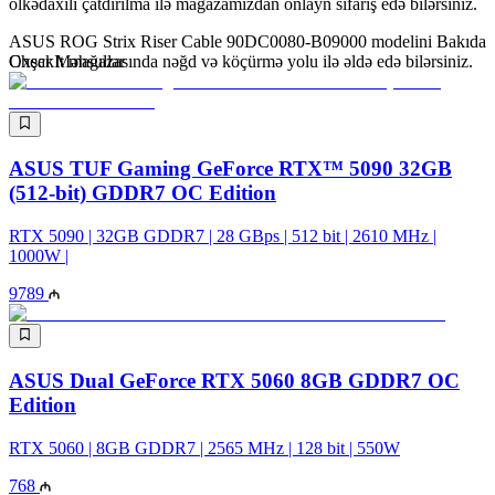
ölkədaxili çatdırılma ilə mağazamızdan onlayn sifariş edə bilərsiniz.
ASUS ROG Strix Riser Cable 90DC0080-B09000 modelini Bakıda
CheckIt mağazasında nəğd və köçürmə yolu ilə əldə edə bilərsiniz.
Oxşar Məhsullar
ASUS TUF Gaming GeForce RTX™ 5090 32GB
(512-bit) GDDR7 OC Edition
RTX 5090 | 32GB GDDR7 | 28 GBps | 512 bit | 2610 MHz |
1000W |
9789
ASUS Dual GeForce RTX 5060 8GB GDDR7 OC
Edition
RTX 5060 | 8GB GDDR7 | 2565 MHz | 128 bit | 550W
768