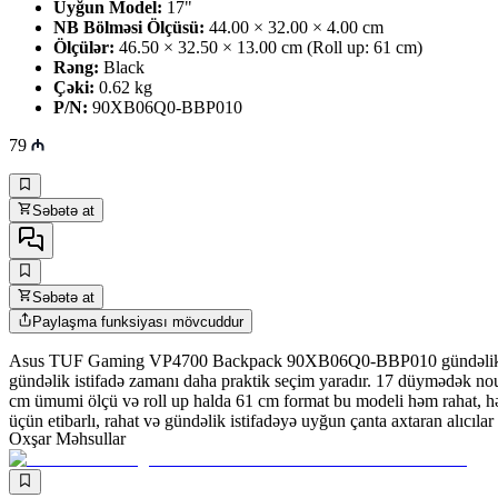
Uyğun Model:
17"
NB Bölməsi Ölçüsü:
44.00 × 32.00 × 4.00 cm
Ölçülər:
46.50 × 32.50 × 13.00 cm (Roll up: 61 cm)
Rəng:
Black
Çəki:
0.62 kg
P/N:
90XB06Q0-BBP010
79
Səbətə at
Səbətə at
Paylaşma funksiyası mövcuddur
Asus TUF Gaming VP4700 Backpack 90XB06Q0-BBP010 gündəlik istifad
gündəlik istifadə zamanı daha praktik seçim yaradır. 17 düymədək no
cm ümumi ölçü və roll up halda 61 cm format bu modeli həm rahat, həm
üçün etibarlı, rahat və gündəlik istifadəyə uyğun çanta axtaran alıcılar
Oxşar Məhsullar