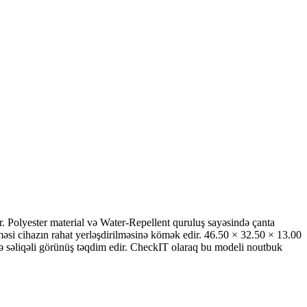
lyester material və Water-Repellent quruluş sayəsində çanta
si cihazın rahat yerləşdirilməsinə kömək edir. 46.50 × 32.50 × 13.00
və səliqəli görünüş təqdim edir. CheckIT olaraq bu modeli noutbuk