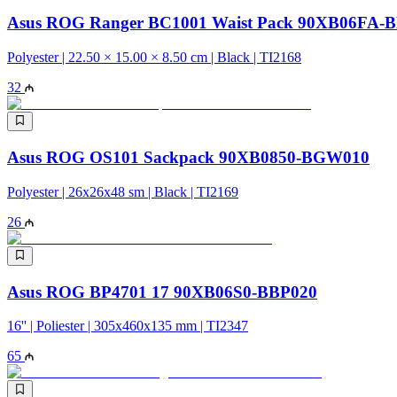
Asus ROG Ranger BC1001 Waist Pack 90XB06FA-
Polyester | 22.50 × 15.00 × 8.50 cm | Black | TI2168
32
Asus ROG OS101 Sackpack 90XB0850-BGW010
Polyester | 26x26x48 sm | Black | TI2169
26
Asus ROG BP4701 17 90XB06S0-BBP020
16'' | Poliester | 305x460x135 mm | TI2347
65