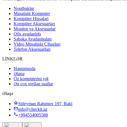
Noutbuklar
Masaüstü Komputer
Kompüter Hissələri
Kompüter Aksesuarları
Monitor və Aksesuarlar
Ofis avadanlığı
Şəbəkə Avadanlıqları
Video Müşahidə Cihazları
Telefon Aksesuarları
LİNKLƏR
Haqqımızda
Əlaqə
Öz kompüterini yığ
Ən çox verilən suallar
Əlaqə
Süleyman Rahimov 197, Baki
info@checkit.az
+994554005588