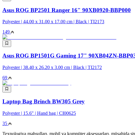
Asus ROG BP2501 Ranger 16" 90XB0920-BBP000
Polyester | 44.00 x 31.00 x 17.00 cm | Black | TI2173
149
Asus ROG BP1501G Gaming 17" 90XB04ZN-BBP0
Polyester | 38.40 x 26.20 x 3.00 cm | Black | TI2172
69
Laptop Bag Brinch BW305 Grey
Polyester | 15.6" | Hand bag | CI00625
35
Texnologiya məhsulları, mobil və kompüter aksesuarları, müşahidə sis