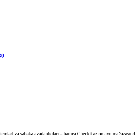
30
temləri və şəbəkə avadanlıqları – hamısı Checkit.az onlayn mağazasınd