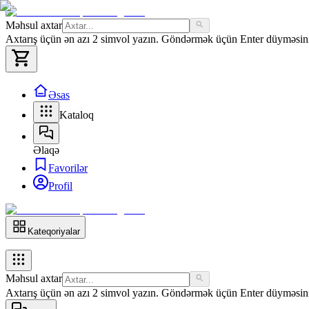
Məhsul axtar
Axtarış üçün ən azı 2 simvol yazın. Göndərmək üçün Enter düyməsini 
Əsas
Kataloq
Əlaqə
Favorilər
Profil
Kateqoriyalar
Məhsul axtar
Axtarış üçün ən azı 2 simvol yazın. Göndərmək üçün Enter düyməsini 