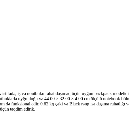
ə, iş və noutbuku rahat daşımaq üçün uyğun backpack modelidir. Po
utbuklarla uyğunluğu və 44.00 × 32.00 × 4.00 cm ölçülü notebook bölmə
 də funksional edir. 0.62 kq çəki və Black rəng isə daşıma rahatlığı 
 üçün təqdim edirik.