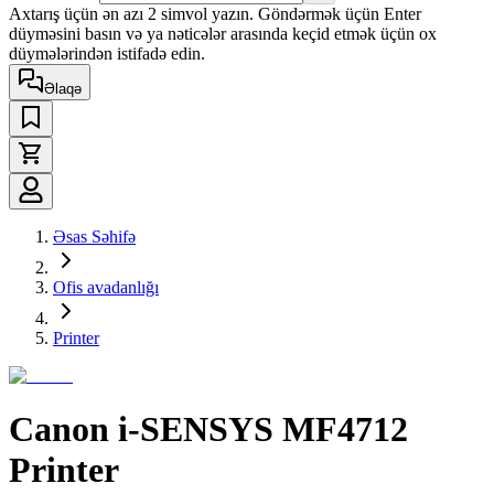
Axtarış üçün ən azı 2 simvol yazın. Göndərmək üçün Enter
düyməsini basın və ya nəticələr arasında keçid etmək üçün ox
düymələrindən istifadə edin.
Əlaqə
Əsas Səhifə
Ofis avadanlığı
Printer
Canon i-SENSYS MF4712
Printer