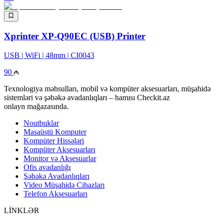
Xprinter XP-Q90EC (USB) Printer
USB | WiFi | 48mm | CI0043
90
Texnologiya məhsulları, mobil və kompüter aksesuarları, müşahidə
sistemləri və şəbəkə avadanlıqları – hamısı Checkit.az
onlayn mağazasında.
Noutbuklar
Masaüstü Komputer
Kompüter Hissələri
Kompüter Aksesuarları
Monitor və Aksesuarlar
Ofis avadanlığı
Şəbəkə Avadanlıqları
Video Müşahidə Cihazları
Telefon Aksesuarları
LİNKLƏR