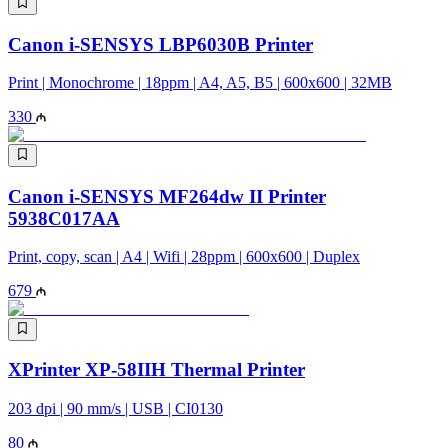
Canon i-SENSYS LBP6030B Printer
Print | Monochrome | 18ppm | A4, A5, B5 | 600x600 | 32MB
330
Canon i-SENSYS MF264dw II Printer
5938C017AA
Print, copy, scan | A4 | Wifi | 28ppm | 600x600 | Duplex
679
XPrinter XP-58IIH Thermal Printer
203 dpi | 90 mm/s | USB | CI0130
80