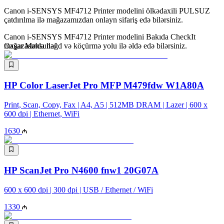
Canon i-SENSYS MF4712 Printer modelini ölkədaxili PULSUZ
çatdırılma ilə mağazamızdan onlayn sifariş edə bilərsiniz.
Canon i-SENSYS MF4712 Printer modelini Bakıda CheckIt
mağazasında nəğd və köçürmə yolu ilə əldə edə bilərsiniz.
Oxşar Məhsullar
HP Color LaserJet Pro MFP M479fdw W1A80A
Print, Scan, Copy, Fax | A4, A5 | 512MB DRAM | Lazer | 600 x
600 dpi | Ethernet, WiFi
1630
HP ScanJet Pro N4600 fnw1 20G07A
600 x 600 dpi | 300 dpi | USB / Ethernet / WiFi
1330