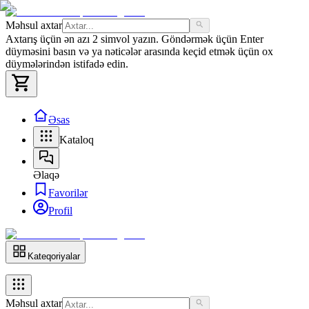
Məhsul axtar
Axtarış üçün ən azı 2 simvol yazın. Göndərmək üçün Enter
düyməsini basın və ya nəticələr arasında keçid etmək üçün ox
düymələrindən istifadə edin.
Əsas
Kataloq
Əlaqə
Favorilər
Profil
Kateqoriyalar
Məhsul axtar