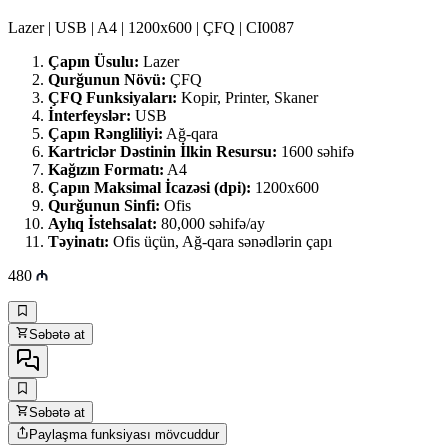
Lazer | USB | A4 | 1200x600 | ÇFQ | CI0087
Çapın Üsulu:
Lazer
Qurğunun Növü:
ÇFQ
ÇFQ Funksiyaları:
Kopir, Printer, Skaner
İnterfeyslər:
USB
Çapın Rəngliliyi:
Ağ-qara
Kartriclər Dəstinin İlkin Resursu:
1600 səhifə
Kağızın Formatı:
A4
Çapın Maksimal İcazəsi (dpi):
1200x600
Qurğunun Sinfi:
Ofis
Aylıq İstehsalat:
80,000 səhifə/ay
Təyinatı:
Ofis üçün, Ağ-qara sənədlərin çapı
480
Səbətə at
Səbətə at
Paylaşma funksiyası mövcuddur