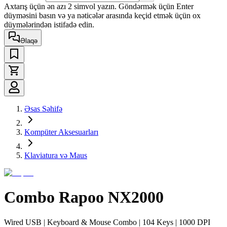
Axtarış üçün ən azı 2 simvol yazın. Göndərmək üçün Enter
düyməsini basın və ya nəticələr arasında keçid etmək üçün ox
düymələrindən istifadə edin.
Əlaqə
Əsas Səhifə
Kompüter Aksesuarları
Klaviatura və Maus
Combo Rapoo NX2000
Wired USB | Keyboard & Mouse Combo | 104 Keys | 1000 DPI