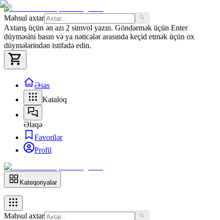
Məhsul axtar
Axtarış üçün ən azı 2 simvol yazın. Göndərmək üçün Enter
düyməsini basın və ya nəticələr arasında keçid etmək üçün ox
düymələrindən istifadə edin.
Əsas
Kataloq
Əlaqə
Favorilər
Profil
Kateqoriyalar
Məhsul axtar