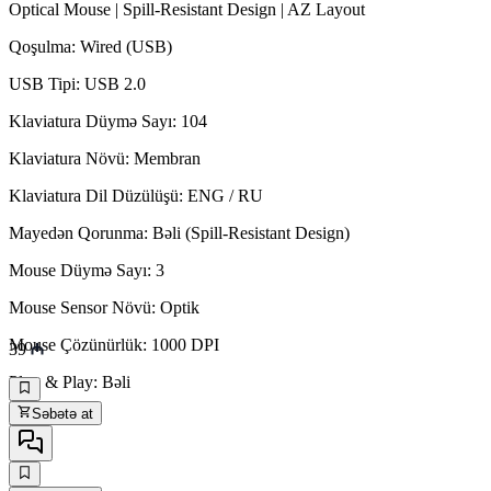
Optical Mouse | Spill-Resistant Design | AZ Layout
Qoşulma: Wired (USB)
USB Tipi: USB 2.0
Klaviatura Düymə Sayı: 104
Klaviatura Növü: Membran
Klaviatura Dil Düzülüşü: ENG / RU
Mayedən Qorunma: Bəli (Spill-Resistant Design)
Mouse Düymə Sayı: 3
Mouse Sensor Növü: Optik
Mouse Çözünürlük: 1000 DPI
39
Plug & Play: Bəli
Səbətə at
Rəng: Black