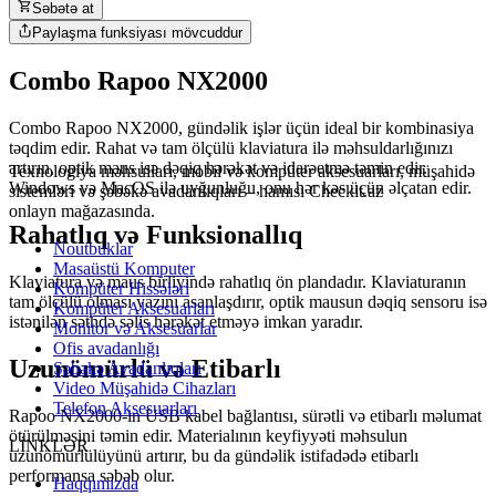
Səbətə at
Paylaşma funksiyası mövcuddur
Combo Rapoo NX2000
Combo Rapoo NX2000, gündəlik işlər üçün ideal bir kombinasiya
təqdim edir. Rahat və tam ölçülü klaviatura ilə məhsuldarlığınızı
artırın, optik maus isə dəqiq hərəkət və idarəetmə təmin edir.
Texnologiya məhsulları, mobil və kompüter aksesuarları, müşahidə
Windows və MacOS ilə uyğunluğu, onu hər kəs üçün əlçatan edir.
sistemləri və şəbəkə avadanlıqları – hamısı Checkit.az
onlayn mağazasında.
Rahatlıq və Funksionallıq
Noutbuklar
Masaüstü Komputer
Klaviatura və maus birliyində rahatlıq ön plandadır. Klaviaturanın
Kompüter Hissələri
tam ölçülü olması yazını asanlaşdırır, optik mausun dəqiq sensoru isə
Kompüter Aksesuarları
istənilən səthdə səlis hərəkət etməyə imkan yaradır.
Monitor və Aksesuarlar
Ofis avadanlığı
Uzunömürlü və Etibarlı
Şəbəkə Avadanlıqları
Video Müşahidə Cihazları
Telefon Aksesuarları
Rapoo NX2000-in USB kabel bağlantısı, sürətli və etibarlı məlumat
ötürülməsini təmin edir. Materialının keyfiyyəti məhsulun
LİNKLƏR
uzunömürlülüyünü artırır, bu da gündəlik istifadədə etibarlı
performansa səbəb olur.
Haqqımızda