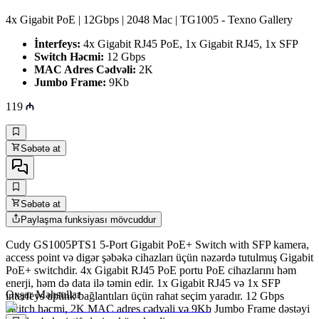
4x Gigabit PoE | 12Gbps | 2048 Mac | TG1005 - Texno Gallery
İnterfeys:
4x Gigabit RJ45 PoE, 1x Gigabit RJ45, 1x SFP
Switch Həcmi:
12 Gbps
MAC Adres Cədvəli:
2K
Jumbo Frame:
9Kb
119
Səbətə at
Səbətə at
Paylaşma funksiyası mövcuddur
Cudy GS1005PTS1 5-Port Gigabit PoE+ Switch with SFP kamera,
access point və digər şəbəkə cihazları üçün nəzərdə tutulmuş Gigabit
PoE+ switchdir. 4x Gigabit RJ45 PoE portu PoE cihazlarını həm
enerji, həm də data ilə təmin edir. 1x Gigabit RJ45 və 1x SFP
Oxşar Məhsullar
interfeys uplink bağlantıları üçün rahat seçim yaradır. 12 Gbps
switch həcmi, 2K MAC adres cədvəli və 9Kb Jumbo Frame dəstəyi