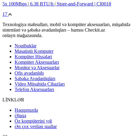
5x 100Mbps | 6.38 BTU/h | Store-and-Forward | CI0018
17
Texnologiya məhsulları, mobil və kompüter aksesuarları, müşahidə
sistemləri və şəbəkə avadanlıqları – hamısı Checkit.az
onlayn mağazasında.
Noutbuklar
Masaüstü Komputer
Kompüter Hissələri
Kompüter Aksesuarları
Monitor və Aksesuarlar
Ofis avadanlığı
Şəbəkə Avadanlıqları
Video Müşahidə Cihazları
Telefon Aksesuarları
LİNKLƏR
Haqqımızda
Əlaqə
Öz kompüterini yığ
Ən çox verilən suallar