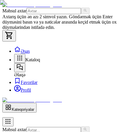
Məhsul axtar
Axtarış üçün ən azı 2 simvol yazın. Göndərmək üçün Enter
düyməsini basın və ya nəticələr arasında keçid etmək üçün ox
düymələrindən istifadə edin.
Əsas
Kataloq
Əlaqə
Favorilər
Profil
Kateqoriyalar
Məhsul axtar