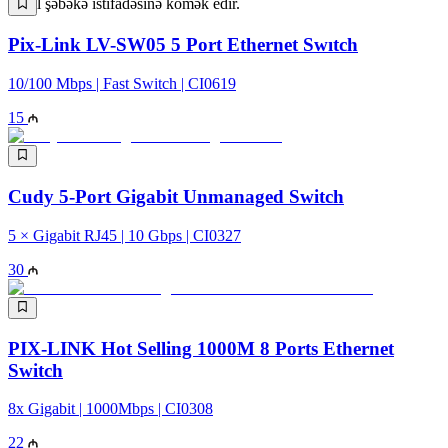
stabil şəbəkə istifadəsinə kömək edir.
Pix-Link LV-SW05 5 Port Ethernet Swıtch
10/100 Mbps | Fast Switch | CI0619
15
Cudy 5-Port Gigabit Unmanaged Switch
5 × Gigabit RJ45 | 10 Gbps | CI0327
30
PIX-LINK Hot Selling 1000M 8 Ports Ethernet
Switch
8x Gigabit | 1000Mbps | CI0308
22