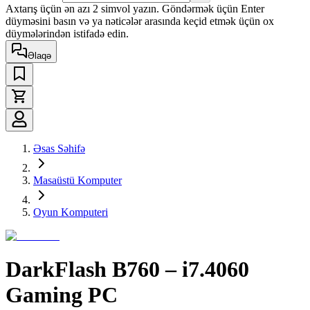
Axtarış üçün ən azı 2 simvol yazın. Göndərmək üçün Enter
düyməsini basın və ya nəticələr arasında keçid etmək üçün ox
düymələrindən istifadə edin.
Əlaqə
Əsas Səhifə
Masaüstü Komputer
Oyun Komputeri
DarkFlash B760 – i7.4060
Gaming PC