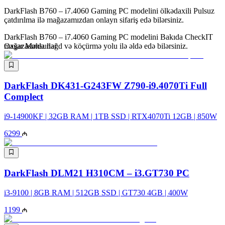
DarkFlash B760 – i7.4060 Gaming PC modelini ölkədaxili Pulsuz
çatdırılma ilə mağazamızdan onlayn sifariş edə bilərsiniz.
DarkFlash B760 – i7.4060 Gaming PC modelini Bakıda CheckIT
mağazasında nəğd və köçürmə yolu ilə əldə edə bilərsiniz.
Oxşar Məhsullar
DarkFlash DK431-G243FW Z790-i9.4070Ti Full
Complect
i9-14900KF | 32GB RAM | 1TB SSD | RTX4070Ti 12GB | 850W
6299
DarkFlash DLM21 H310CM – i3.GT730 PC
i3-9100 | 8GB RAM | 512GB SSD | GT730 4GB | 400W
1199