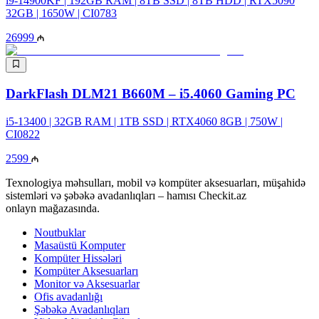
i9-14900KF | 192GB RAM | 8TB SSD | 8TB HDD | RTX5090
32GB | 1650W | CI0783
26999
DarkFlash DLM21 B660M – i5.4060 Gaming PC
i5-13400 | 32GB RAM | 1TB SSD | RTX4060 8GB | 750W |
CI0822
2599
Texnologiya məhsulları, mobil və kompüter aksesuarları, müşahidə
sistemləri və şəbəkə avadanlıqları – hamısı Checkit.az
onlayn mağazasında.
Noutbuklar
Masaüstü Komputer
Kompüter Hissələri
Kompüter Aksesuarları
Monitor və Aksesuarlar
Ofis avadanlığı
Şəbəkə Avadanlıqları