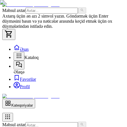
Məhsul axtar
Axtarış üçün ən azı 2 simvol yazın. Göndərmək üçün Enter
düyməsini basın və ya nəticələr arasında keçid etmək üçün ox
düymələrindən istifadə edin.
Əsas
Kataloq
Əlaqə
Favorilər
Profil
Kateqoriyalar
Məhsul axtar