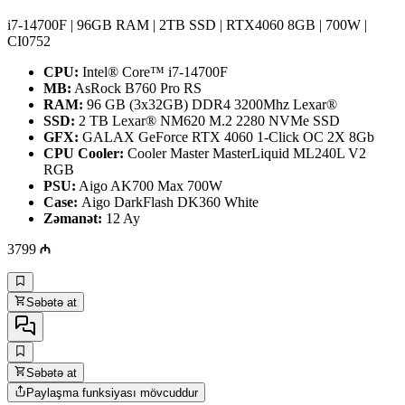
i7-14700F | 96GB RAM | 2TB SSD | RTX4060 8GB | 700W |
CI0752
CPU:
Intel® Core™ i7-14700F
MB:
AsRock B760 Pro RS
RAM:
96 GB (3x32GB) DDR4 3200Mhz Lexar®
SSD:
2 TB Lexar® NM620 M.2 2280 NVMe SSD
GFX:
GALAX GeForce RTX 4060 1-Click OC 2X 8Gb
CPU Cooler:
Cooler Master MasterLiquid ML240L V2
RGB
PSU:
Aigo AK700 Max 700W
Case:
Aigo DarkFlash DK360 White
Zəmanət:
12 Ay
3799
Səbətə at
Səbətə at
Paylaşma funksiyası mövcuddur