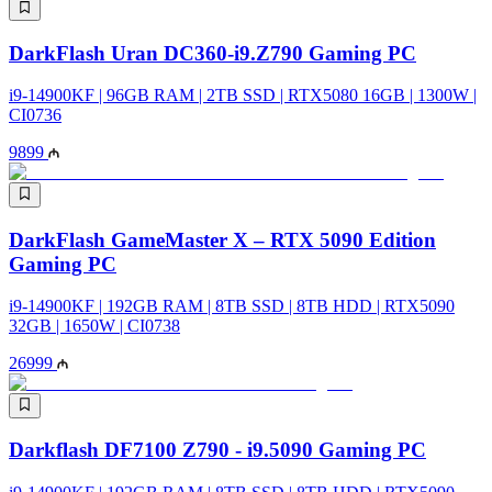
DarkFlash Uran DC360-i9.Z790 Gaming PC
i9-14900KF | 96GB RAM | 2TB SSD | RTX5080 16GB | 1300W |
CI0736
9899
DarkFlash GameMaster X – RTX 5090 Edition
Gaming PC
i9-14900KF | 192GB RAM | 8TB SSD | 8TB HDD | RTX5090
32GB | 1650W | CI0738
26999
Darkflash DF7100 Z790 - i9.5090 Gaming PC