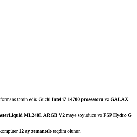
rformans təmin edir. Güclü
Intel i7-14700 prosessoru
və
GALAX
asterLiquid ML240L ARGB V2
maye soyuducu və
FSP Hydro G
ü kompüter
12 ay zəmanətlə
təqdim olunur.