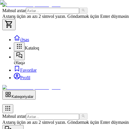
Məhsul axtar
Axtarış üçün ən azı 2 simvol yazın. Göndərmək üçün Enter düyməsini 
Əsas
Kataloq
Əlaqə
Favorilər
Profil
Kateqoriyalar
Məhsul axtar
Axtarış üçün ən azı 2 simvol yazın. Göndərmək üçün Enter düyməsini 