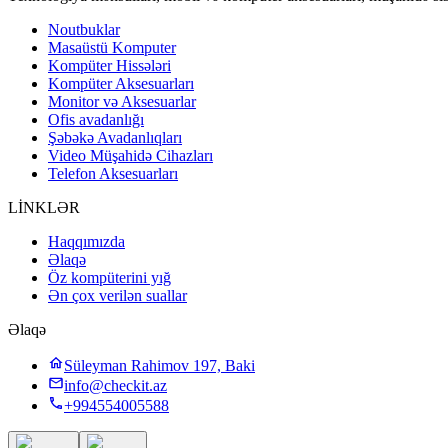
Noutbuklar
Masaüstü Komputer
Kompüter Hissələri
Kompüter Aksesuarları
Monitor və Aksesuarlar
Ofis avadanlığı
Şəbəkə Avadanlıqları
Video Müşahidə Cihazları
Telefon Aksesuarları
LİNKLƏR
Haqqımızda
Əlaqə
Öz kompüterini yığ
Ən çox verilən suallar
Əlaqə
Süleyman Rahimov 197, Baki
info@checkit.az
+994554005588