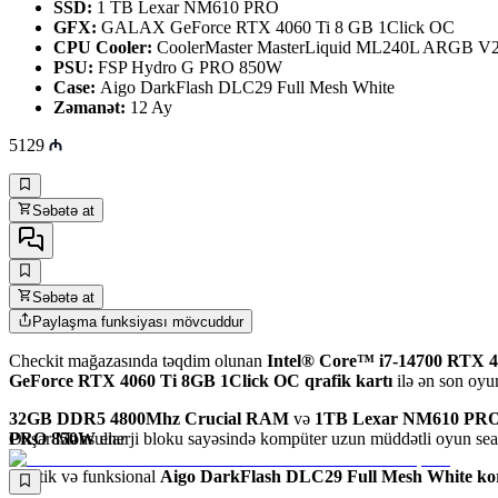
SSD:
1 TB Lexar NM610 PRO
GFX:
GALAX GeForce RTX 4060 Ti 8 GB 1Click OC
CPU Cooler:
CoolerMaster MasterLiquid ML240L ARGB V
PSU:
FSP Hydro G PRO 850W
Case:
Aigo DarkFlash DLC29 Full Mesh White
Zəmanət:
12 Ay
5129
Səbətə at
Səbətə at
Paylaşma funksiyası mövcuddur
Checkit mağazasında təqdim olunan
Intel® Core™ i7-14700 RTX 
GeForce RTX 4060 Ti 8GB 1Click OC qrafik kartı
ilə ən son oyu
32GB DDR5 4800Mhz Crucial RAM
və
1TB Lexar NM610 PR
PRO 850W
Oxşar Məhsullar
enerji bloku sayəsində kompüter uzun müddətli oyun seans
Estetik və funksional
Aigo DarkFlash DLC29 Full Mesh White ko