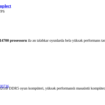
plect
FPS
7-14700 prosessoru
ilə ən tələbkar oyunlarda belə yüksək performans təmi
CI0736
 32GB DDR5 oyun kompüteri, yüksək performanslı masaüstü kompüter,