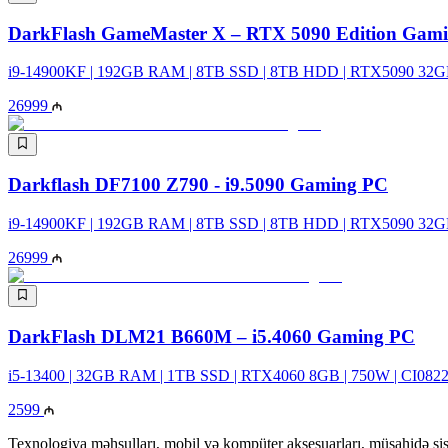
DarkFlash GameMaster X – RTX 5090 Edition Gam
i9-14900KF | 192GB RAM | 8TB SSD | 8TB HDD | RTX5090 32GB
26999
Darkflash DF7100 Z790 - i9.5090 Gaming PC
i9-14900KF | 192GB RAM | 8TB SSD | 8TB HDD | RTX5090 32GB
26999
DarkFlash DLM21 B660M – i5.4060 Gaming PC
i5-13400 | 32GB RAM | 1TB SSD | RTX4060 8GB | 750W | CI082
2599
Texnologiya məhsulları, mobil və kompüter aksesuarları, müşahidə sis