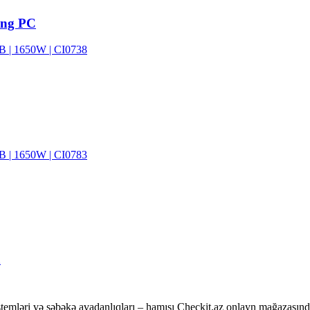
ing PC
 | 1650W | CI0738
 | 1650W | CI0783
2
temləri və şəbəkə avadanlıqları – hamısı Checkit.az onlayn mağazasınd