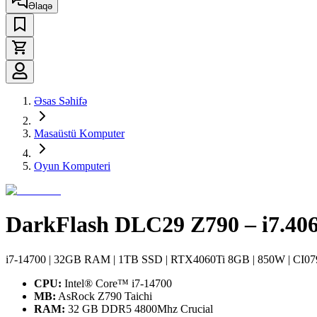
Əlaqə
Əsas Səhifə
Masaüstü Komputer
Oyun Komputeri
DarkFlash DLC29 Z790 – i7.40
i7-14700 | 32GB RAM | 1TB SSD | RTX4060Ti 8GB | 850W | CI07
CPU:
Intel® Core™ i7-14700
MB:
AsRock Z790 Taichi
RAM:
32 GB DDR5 4800Mhz Crucial