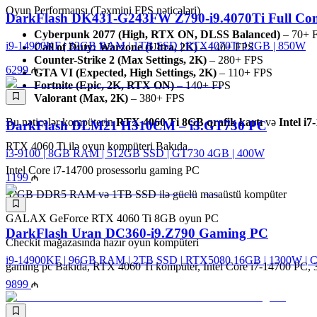
Oyun Performansı (Təxmini FPS nəticələri)
DarkFlash DK431-G243FW Z790-i9.4070Ti Full Com
Cyberpunk 2077 (High, RTX ON, DLSS Balanced)
– 70+ 
i9-14900KF | 32GB RAM | 1TB SSD | RTX4070Ti 12GB | 850W
Call of Duty: Warzone (Ultra, 2K)
– 140+ FPS
Counter-Strike 2 (Max Settings, 2K)
– 280+ FPS
6299
GTA VI (Expected, High Settings, 2K)
– 110+ FPS
Fortnite (Epic, 2K, RTX ON)
– 140+ FPS
Valorant (Max, 2K)
– 380+ FPS
Bu nəticələr kompüterin
RTX 4060 Ti 8GB qrafik kartı
və
Intel i
DarkFlash DLM21 H310CM – i3.GT730 PC
RTX 4060 Ti ilə oyun kompüteri Bakıda
i3-9100 | 8GB RAM | 512GB SSD | GT730 4GB | 400W
Intel Core i7-14700 prosessorlu gaming PC
1199
32GB DDR5 RAM və 1TB SSD ilə güclü masaüstü kompüter
GALAX GeForce RTX 4060 Ti 8GB oyun PC
DarkFlash Uran DC360-i9.Z790 Gaming PC
Checkit mağazasında hazır oyun kompüteri
i9-14900KF | 96GB RAM | 2TB SSD | RTX5080 16GB | 1300W | 
gaming pc Bakıda, RTX 4060 Ti kompüter, Intel Core i7-14700 PC,
9899