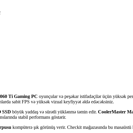
2
4060 Ti Gaming PC
oyunçular və peşəkar istifadəçilər üçün yüksək pe
nlarda sabit FPS və yüksək vizual keyfiyyət əldə edəcəksiniz.
O SSD
böyük yaddaş və sürətli yüklənmə təmin edir.
CoolerMaster M
larında stabil performans göstərir.
rpusu
kompüterə şık görünüş verir. Checkit mağazasında bu masaüst