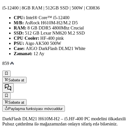
i5-12400 | 8GB RAM | 512GB SSD | 500W | CI0836
CPU:
Intel® Core™ i5-12400
M/B:
AsRock H610M-H2/M.2 D5
RAM:
8 GB DDR5 4800Mhz Crucial
SSD:
512 GB Lexar NM620 M.2 SSD
CPU Cooler:
HF-400 pink
PSU:
Aigo AK500 500W
Case:
AIGO DarkFlash DLM21 White
Zəmanət:
12 Ay
859
Səbətə at
Səbətə at
Paylaşma funksiyası mövcuddur
DarkFlash DLM21 H610M-H2 – i5.HF-400 PC modelini ölkədaxili
Pulsuz çatdırılma ilə mağazamızdan onlayn sifariş edə bilərsiniz.