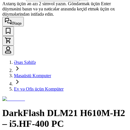
Axtarış üçün ən azı 2 simvol yazın. Göndərmək üçün Enter
düyməsini basın və ya nəticələr arasında keçid etmək üçün ox
düymələrindən istifadə edin.
Əlaqə
Əsas Səhifə
Masaüstü Komputer
Ev və Ofis üçün Kompüter
DarkFlash DLM21 H610M-H2
– i5.HF-400 PC