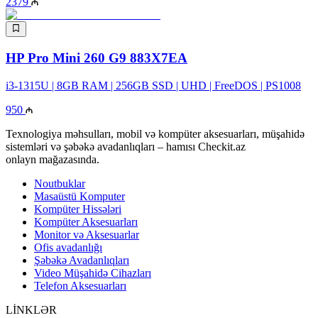
2379
HP Pro Mini 260 G9 883X7EA
i3-1315U | 8GB RAM | 256GB SSD | UHD | FreeDOS | PS1008
950
Texnologiya məhsulları, mobil və kompüter aksesuarları, müşahidə
sistemləri və şəbəkə avadanlıqları – hamısı Checkit.az
onlayn mağazasında.
Noutbuklar
Masaüstü Komputer
Kompüter Hissələri
Kompüter Aksesuarları
Monitor və Aksesuarlar
Ofis avadanlığı
Şəbəkə Avadanlıqları
Video Müşahidə Cihazları
Telefon Aksesuarları
LİNKLƏR