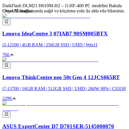
DarkFlash DLM21 H610M-H2 – i5.HF-400 PC modelini Bakıda
CheckIT mağazasında nəğd və köçürmə yolu ilə əldə edə bilərsiniz.
Oxşar Məhsullar
Lenovo IdeaCentre 3 07IAB7 90SM005BTX
i3-12100 | 4GB RAM | 256GB SSD | UHD | Win11
760
Lenovo ThinkCentre neo 50t Gen 4 12JCS065RT
i7-13700 | 16GB RAM | 512GB SSD | UHD | 260W 90% | CI1030
2299
ASUS ExpertCenter D7 D701SER-5145000070