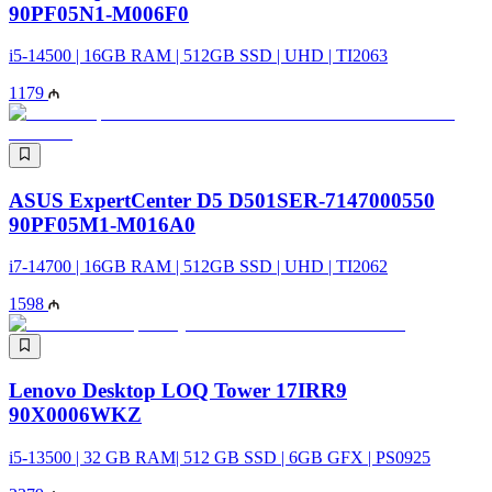
90PF05N1-M006F0
i5-14500 | 16GB RAM | 512GB SSD | UHD | TI2063
1179
ASUS ExpertCenter D5 D501SER-7147000550
90PF05M1-M016A0
i7-14700 | 16GB RAM | 512GB SSD | UHD | TI2062
1598
Lenovo Desktop LOQ Tower 17IRR9
90X0006WKZ
i5-13500 | 32 GB RAM| 512 GB SSD | 6GB GFX | PS0925