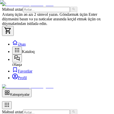
Məhsul axtar
Axtarış üçün ən azı 2 simvol yazın. Göndərmək üçün Enter
düyməsini basın və ya nəticələr arasında keçid etmək üçün ox
düymələrindən istifadə edin.
Əsas
Kataloq
Əlaqə
Favorilər
Profil
Kateqoriyalar
Məhsul axtar