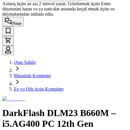
Axtarış üçün ən azı 2 simvol yazın. Göndərmək üçün Enter
düyməsini basın və ya nəticələr arasında keçid etmək üçün ox
düymələrindən istifadə edin.
Əlaqə
Əsas Səhifə
Masaüstü Komputer
Ev və Ofis üçün Kompüter
DarkFlash DLM23 B660M –
i5.AG400 PC 12th Gen