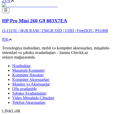
2379
HP Pro Mini 260 G9 883X7EA
i3-1315U | 8GB RAM | 256GB SSD | UHD | FreeDOS | PS1008
950
Texnologiya məhsulları, mobil və kompüter aksesuarları, müşahidə
sistemləri və şəbəkə avadanlıqları – hamısı Checkit.az
onlayn mağazasında.
Noutbuklar
Masaüstü Komputer
Kompüter Hissələri
Kompüter Aksesuarları
Monitor və Aksesuarlar
Ofis avadanlığı
Şəbəkə Avadanlıqları
Video Müşahidə Cihazları
Telefon Aksesuarları
LİNKLƏR