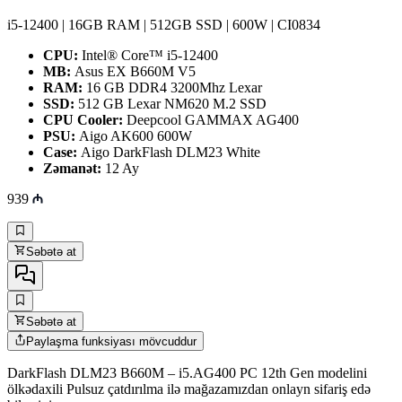
i5-12400 | 16GB RAM | 512GB SSD | 600W | CI0834
CPU:
Intel® Core™ i5-12400
MB:
Asus EX B660M V5
RAM:
16 GB DDR4 3200Mhz Lexar
SSD:
512 GB Lexar NM620 M.2 SSD
CPU Cooler:
Deepcool GAMMAX AG400
PSU:
Aigo AK600 600W
Case:
Aigo DarkFlash DLM23 White
Zəmanət:
12 Ay
939
Səbətə at
Səbətə at
Paylaşma funksiyası mövcuddur
DarkFlash DLM23 B660M – i5.AG400 PC 12th Gen modelini
ölkədaxili Pulsuz çatdırılma ilə mağazamızdan onlayn sifariş edə