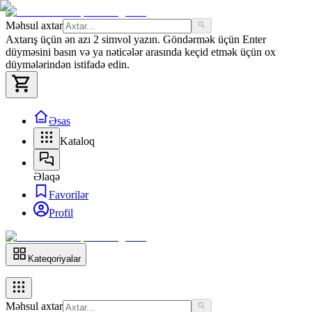
Məhsul axtar
Axtarış üçün ən azı 2 simvol yazın. Göndərmək üçün Enter
düyməsini basın və ya nəticələr arasında keçid etmək üçün ox
düymələrindən istifadə edin.
Əsas
Kataloq
Əlaqə
Favorilər
Profil
Kateqoriyalar
Məhsul axtar