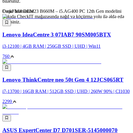
bilərsiniz.
DarkFlash DLM23 B660M – i5.AG400 PC 12th Gen modelini
Oxşar Məhsullar
Bakıda CheckIT mağazasında nəğd və köçürmə yolu ilə əldə edə
bilərsiniz.
Lenovo IdeaCentre 3 07IAB7 90SM005BTX
i3-12100 | 4GB RAM | 256GB SSD | UHD | Win11
760
Lenovo ThinkCentre neo 50t Gen 4 12JCS065RT
i7-13700 | 16GB RAM | 512GB SSD | UHD | 260W 90% | CI1030
2299
ASUS ExpertCenter D7 D701SER-5145000070