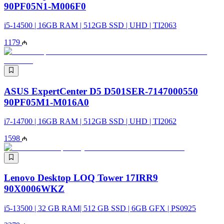
90PF05N1-M006F0
i5-14500 | 16GB RAM | 512GB SSD | UHD | TI2063
1179
ASUS ExpertCenter D5 D501SER-7147000550
90PF05M1-M016A0
i7-14700 | 16GB RAM | 512GB SSD | UHD | TI2062
1598
Lenovo Desktop LOQ Tower 17IRR9
90X0006WKZ
i5-13500 | 32 GB RAM| 512 GB SSD | 6GB GFX | PS0925