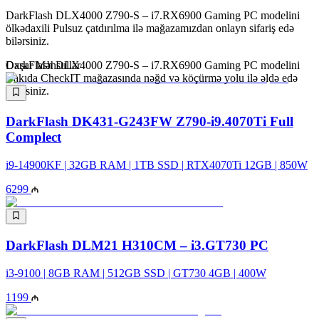
DarkFlash DLX4000 Z790-S – i7.RX6900 Gaming PC modelini
ölkədaxili Pulsuz çatdırılma ilə mağazamızdan onlayn sifariş edə
bilərsiniz.
DarkFlash DLX4000 Z790-S – i7.RX6900 Gaming PC modelini
Oxşar Məhsullar
Bakıda CheckIT mağazasında nəğd və köçürmə yolu ilə əldə edə
bilərsiniz.
DarkFlash DK431-G243FW Z790-i9.4070Ti Full
Complect
i9-14900KF | 32GB RAM | 1TB SSD | RTX4070Ti 12GB | 850W
6299
DarkFlash DLM21 H310CM – i3.GT730 PC
i3-9100 | 8GB RAM | 512GB SSD | GT730 4GB | 400W
1199