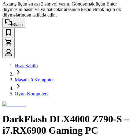
Axtarış üçün ən azı 2 simvol yazın. Göndərmək üçün Enter
düyməsini basın və ya nəticələr arasında keçid etmək üçün ox
düymələrindən istifadə edin.
Əlaqə
Əsas Səhifə
Masaüstü Komputer
Oyun Komputeri
DarkFlash DLX4000 Z790-S –
i7.RX6900 Gaming PC