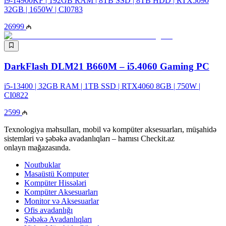
i9-14900KF | 192GB RAM | 8TB SSD | 8TB HDD | RTX5090
32GB | 1650W | CI0783
26999
DarkFlash DLM21 B660M – i5.4060 Gaming PC
i5-13400 | 32GB RAM | 1TB SSD | RTX4060 8GB | 750W |
CI0822
2599
Texnologiya məhsulları, mobil və kompüter aksesuarları, müşahidə
sistemləri və şəbəkə avadanlıqları – hamısı Checkit.az
onlayn mağazasında.
Noutbuklar
Masaüstü Komputer
Kompüter Hissələri
Kompüter Aksesuarları
Monitor və Aksesuarlar
Ofis avadanlığı
Şəbəkə Avadanlıqları