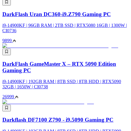
DarkFlash Uran DC360-i9.Z790 Gaming PC
i9-14900KF | 96GB RAM | 2TB SSD | RTX5080 16GB | 1300W |
CI0736
9899
DarkFlash GameMaster X – RTX 5090 Edition
Gaming PC
i9-14900KF | 192GB RAM | 8TB SSD | 8TB HDD | RTX5090
32GB | 1650W | CI0738
26999
Darkflash DF7100 Z790 - i9.5090 Gaming PC