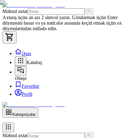
Məhsul axtar
Axtarış üçün ən azı 2 simvol yazın. Göndərmək üçün Enter
düyməsini basın və ya nəticələr arasında keçid etmək üçün ox
düymələrindən istifadə edin.
Əsas
Kataloq
Əlaqə
Favorilər
Profil
Kateqoriyalar
Məhsul axtar