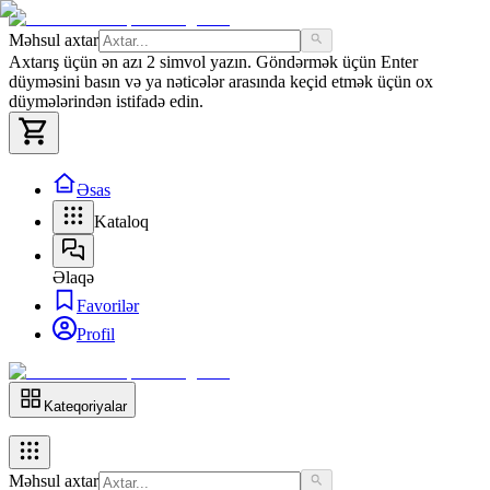
Məhsul axtar
Axtarış üçün ən azı 2 simvol yazın. Göndərmək üçün Enter
düyməsini basın və ya nəticələr arasında keçid etmək üçün ox
düymələrindən istifadə edin.
Əsas
Kataloq
Əlaqə
Favorilər
Profil
Kateqoriyalar
Məhsul axtar