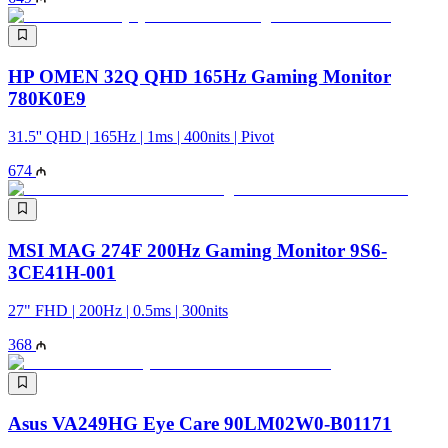
HP OMEN 32Q QHD 165Hz Gaming Monitor
780K0E9
31.5'' QHD | 165Hz | 1ms | 400nits | Pivot
674
MSI MAG 274F 200Hz Gaming Monitor 9S6-
3CE41H-001
27" FHD | 200Hz | 0.5ms | 300nits
368
Asus VA249HG Eye Care 90LM02W0-B01171