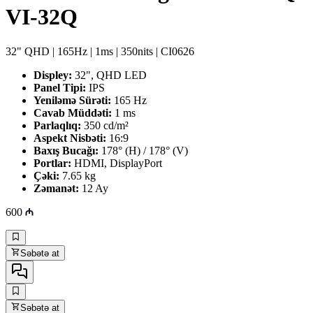
VI-32Q
32" QHD | 165Hz | 1ms | 350nits | CI0626
Displey:
32", QHD LED
Panel Tipi:
IPS
Yeniləmə Sürəti:
165 Hz
Cavab Müddəti:
1 ms
Parlaqlıq:
350 cd/m²
Aspekt Nisbəti:
16:9
Baxış Bucağı:
178° (H) / 178° (V)
Portlar:
HDMI, DisplayPort
Çəki:
7.65 kg
Zəmanət:
12 Ay
600
Səbətə at
Səbətə at