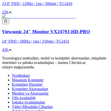
23.8'' FHD | 120Hz | 1ms | 300nits | TG2426
250
Viewsonic 24" Monitor VX2479J-HD-PRO
24'' FHD | 180Hz | 1ms | 250nits | TG2431
430
Texnologiya məhsulları, mobil və kompüter aksesuarları, müşahidə
sistemləri və şəbəkə avadanlıqları – hamısı Checkit.az
onlayn mağazasında.
Noutbuklar
Masaüstü Komputer
Kompüter Hissələri
Kompüter Aksesuarları
Monitor və Aksesuarlar
Ofis avadanlığı
Şəbəkə Avadanlıqları
Video Müşahidə Cihazları