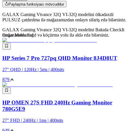
Paylaşma funksiyası mövcuddur
GALAX Gaming Vivance 32Q VI-32Q modelini ölkədaxili
PULSUZ çatdırılma ilə mağazamızdan onlayn sifariş edə bilərsiniz.
GALAX Gaming Vivance 32Q VI-32Q modelini Bakıda CheckIt
mağazasında nəğd və köçürmə yolu ilə əldə edə bilərsiniz.
Oxşar Məhsullar
HP Series 7 Pro 727pq QHD Monitor 8J4D8UT
27" QHD | 120Hz | 5ms | 400nits
879
HP OMEN 27S FHD 240Hz Gaming Monitor
780G5E9
27" FHD | 240Hz | 1ms | 400nits
649