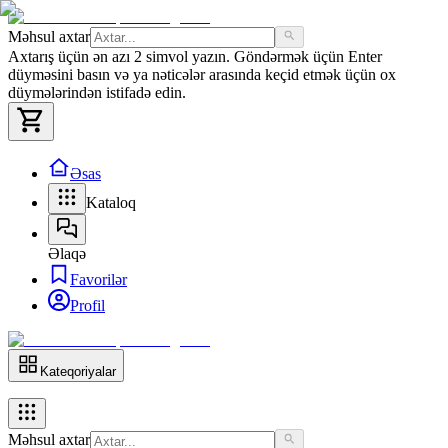
Məhsul axtar
Axtarış üçün ən azı 2 simvol yazın. Göndərmək üçün Enter
düyməsini basın və ya nəticələr arasında keçid etmək üçün ox
düymələrindən istifadə edin.
Əsas
Kataloq
Əlaqə
Favorilər
Profil
Kateqoriyalar
Məhsul axtar